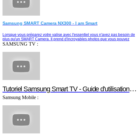
Samsung SMART Camera NX300 - I am Smart
Lorsque vous préparez votre valise avec l'essentiel vous n'avez pas besoin de
plus qu'un SMART Camera. Il prend d'incroyables photos que vous pouvez
partager instantanément e…
SAMSUNG TV :
Tutoriel Samsung Smart TV - Guide d'utilisation Smart TV
Samsung Mobile :