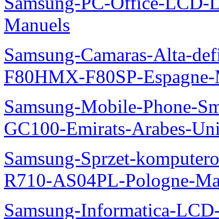
Samsung-PC-Office-LCD
Manuels
Samsung-Camaras-Alta-def
F80HMX-F80SP-Espagne-
Samsung-Mobile-Phone-Sm
GC100-Emirats-Arabes-Un
Samsung-Sprzet-komputero
R710-AS04PL-Pologne-Ma
Samsung-Informatica-LCD-