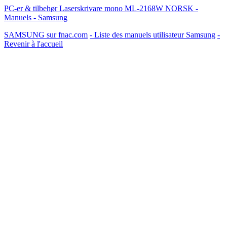
PC-er & tilbehør Laserskrivare mono ML-2168W NORSK -
Manuels - Samsung
SAMSUNG sur fnac.com
- Liste des manuels utilisateur Samsung
-
Revenir à l'accueil