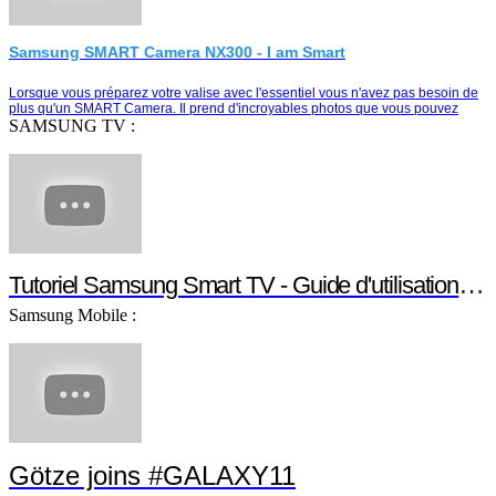
Samsung SMART Camera NX300 - I am Smart
Lorsque vous préparez votre valise avec l'essentiel vous n'avez pas besoin de
plus qu'un SMART Camera. Il prend d'incroyables photos que vous pouvez
partager instantanément e…
SAMSUNG TV :
Tutoriel Samsung Smart TV - Guide d'utilisation Smart TV
Samsung Mobile :
Götze joins #GALAXY11