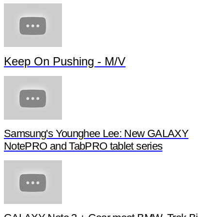
Samsung Galaxy Note PRO -- Mode Multi-u
4G :
4G Galaxy S4 Mini
* SAMSUNG en anglais :
Keep On Pushing - M/V