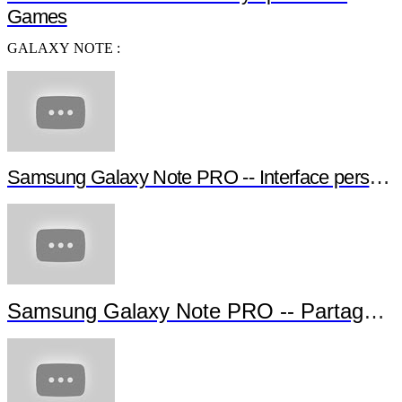
[GALAXY Tips] Smart Scroll with
GALAXY S4
SOCHI :
What's Your Problem? Sport Doesn't Care
Manifesto - Sochi 2014 Paralympic Winter
Games
GALAXY NOTE :