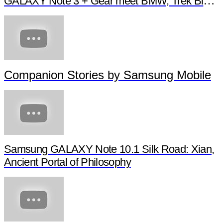
Samsung's Younghee Lee: New GALAXY
NotePRO and TabPRO tablet series
GALAXY Note 3 + Gear meet BMW, Trek Bikes 
Companion Stories by Samsung Mobile