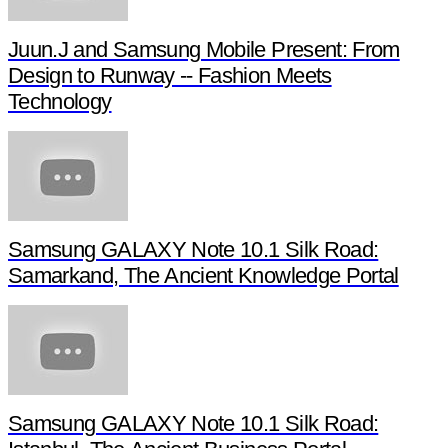
Keep On Pushing - Trailer (Global subtitle versio
Keep On Pushing - Episode 2: Dream of 
Juun.J and Samsung Mobile Present: From
Design to Runway -- Fashion Meets
Technology