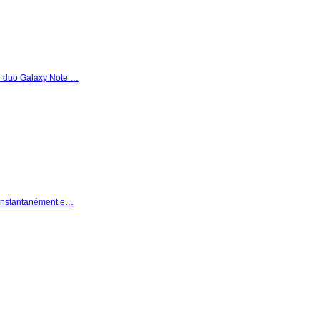
le duo Galaxy Note …
r instantanément e…