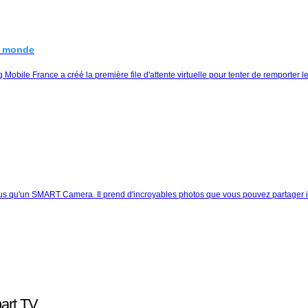
du monde
obile France a créé la première file d'attente virtuelle pour tenter de remporter 
 plus qu'un SMART Camera. Il prend d'incroyables photos que vous pouvez partage
mart TV