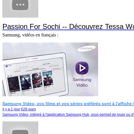
Passion For Sochi -- Découvrez Tessa Wo
Samsung, vidéos en français :
Samsung Video, vos films et vos séries préférés sont à l'affiche 
il y a 1 jour
628 vues
Samsung Video, intégré à l'application Samsung Hub, vous permet de louer ou d'ac