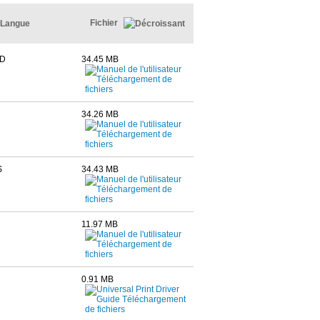
Fichier
Langue
D
34.45 MB
34.26 MB
S
34.43 MB
11.97 MB
0.91 MB