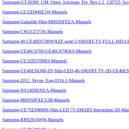
Samsung-GT-I9300_UM_Open_Icecream_Fre_Rev.1.2_120725_Scre
Samsung-LE32D400E1W-Manuels
Samsung-Gainable-Slim-MH026FEEA-Manuels
Samsung-CW21Z573N-Manuels
Samsung-40-UE40D5700WXZF-serie-5-SMART-TV-FULL-HD-L
Samsung-UE46C8700-UE46C8790XS-Manuels
Samsung-UE32D5700RS-Manuels
Samsung-UE46ES6300-ZF-Slim-LED-46-SMART-TV-3D-UE46ES
Samsung-2012_Skype_Eng-0316-1-Manuels
Samsung-NS140SDXEA-Manuels
Samsung-MH050FXEA2B-Manuels
Samsung-UE75ES9000S-Slim-LED-75-SMART-Interaction-3D-Man
Samsung-RR92HAWW-Manuels