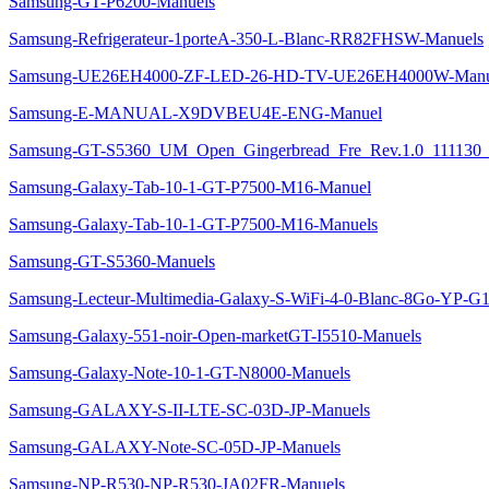
Samsung-GT-P6200-Manuels
Samsung-Refrigerateur-1porteA-350-L-Blanc-RR82FHSW-Manuels
Samsung-UE26EH4000-ZF-LED-26-HD-TV-UE26EH4000W-Manu
Samsung-E-MANUAL-X9DVBEU4E-ENG-Manuel
Samsung-GT-S5360_UM_Open_Gingerbread_Fre_Rev.1.0_111130_
Samsung-Galaxy-Tab-10-1-GT-P7500-M16-Manuel
Samsung-Galaxy-Tab-10-1-GT-P7500-M16-Manuels
Samsung-GT-S5360-Manuels
Samsung-Lecteur-Multimedia-Galaxy-S-WiFi-4-0-Blanc-8Go-YP-
Samsung-Galaxy-551-noir-Open-marketGT-I5510-Manuels
Samsung-Galaxy-Note-10-1-GT-N8000-Manuels
Samsung-GALAXY-S-II-LTE-SC-03D-JP-Manuels
Samsung-GALAXY-Note-SC-05D-JP-Manuels
Samsung-NP-R530-NP-R530-JA02FR-Manuels