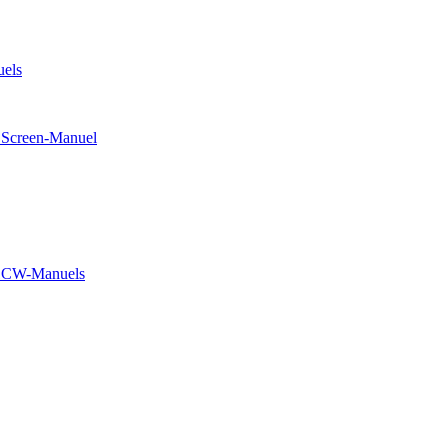
els
Screen-Manuel
G1CW-Manuels