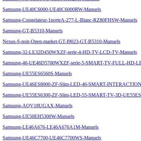
Samsung-UE40C6000-UE40C6000RW-Manuels
Samsung-Congelateur-1porteA-277-L-Blanc-RZ80FHSW-Manuels
Samsung-GT-B5310-Manuels
Nexus-S-noir-Open-market-GT-I9023-GT-B5310-Manuels
Samsung-32-LE32D450WXZF-serie-4-HD-TV-LCD-TV-Manuels
Samsung-46-UE46D5700WXZF-serie-5-SMART-TV-FULL-HD-L
Samsung-UE55ES6560S-Manuels
Samsung-UE46ES8000-ZF-Slim-LED-46-SMART-INTERACTION
Samsung-UE55ES6300-ZF-Slim-LED-55-SMART-TV-3D-UE55ES
Samsung-AQV18UGAX-Manuels
Samsung-UE50EH5300W-Manuels
Samsung-LE46A676-LE46A676A1M-Manuels
Samsung-UE46C7700-UE46C7700WS-Manuels