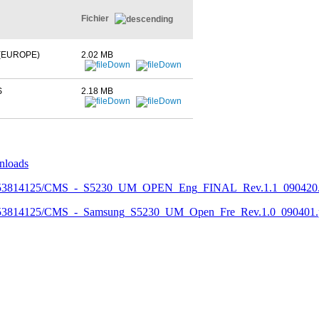
Fichier
(EUROPE)
2.02 MB
S
2.18 MB
nloads
0526153814125/CMS_-_S5230_UM_OPEN_Eng_FINAL_Rev.1.1_090420.
26153814125/CMS_-_Samsung_S5230_UM_Open_Fre_Rev.1.0_090401.