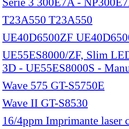
Série 3 300E7A - NP300E
T23A550 T23A550
UE40D6500ZF UE40D650
UE55ES8000/ZF, Slim L
3D - UE55ES8000S - Manu
Wave 575 GT-S5750E
Wave II GT-S8530
16/4ppm Imprimante laser 