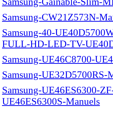
Samsung-Gainable-Slim-
Samsung-CW21Z573N-Man
Samsung-40-UE40D5700W
FULL-HD-LED-TV-UE40D
Samsung-UE46C8700-UE4
Samsung-UE32D5700RS-M
Samsung-UE46ES6300-ZF
UE46ES6300S-Manuels