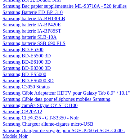
Samsung Bac papier supplémentaire ML-S3710A - 520 feuilles
Samsung Batterie ED-BP1310
Samsung batterie IA-BH130LB
Samsung batterie IA-BP420E
Samsung batterie IA-BP85ST
Samsung batterie SLB-10A
Samsung batterie SSB-690 ELS
Samsung BD-E5300
Samsung BD-E5500 3D
Samsung BD-E6100 3D
Samsung BD-E8300 3D
Samsung BD-ES5000
Samsung BD-ES6000 3D
Samsung C3050 Stratus
Samsung Câble Adaptateur HDTV pour Galaxy Tab 8.9" / 10.1"
Samsung Câble data pour téléphones mobiles Samsung
Samsung caméra Skype CY-STC1100
Samsung CB20A12
Samsung Ch@t335 - GT-S3350 - Noir
Samsung Chargeur allume-cigares micro-USB
Samsung chargeur de voyage pour SGH-P260 et SGH-G600 -
Modèle Noir