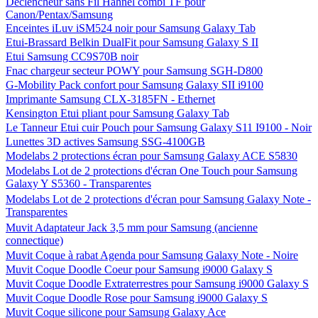
Déclencheur sans Fil Hahnel combi TF pour
Canon/Pentax/Samsung
Enceintes iLuv iSM524 noir pour Samsung Galaxy Tab
Etui-Brassard Belkin DualFit pour Samsung Galaxy S II
Etui Samsung CC9S70B noir
Fnac chargeur secteur POWY pour Samsung SGH-D800
G-Mobility Pack confort pour Samsung Galaxy SII i9100
Imprimante Samsung CLX-3185FN - Ethernet
Kensington Etui pliant pour Samsung Galaxy Tab
Le Tanneur Etui cuir Pouch pour Samsung Galaxy S11 I9100 - Noir
Lunettes 3D actives Samsung SSG-4100GB
Modelabs 2 protections écran pour Samsung Galaxy ACE S5830
Modelabs Lot de 2 protections d'écran One Touch pour Samsung
Galaxy Y S5360 - Transparentes
Modelabs Lot de 2 protections d'écran pour Samsung Galaxy Note -
Transparentes
Muvit Adaptateur Jack 3,5 mm pour Samsung (ancienne
connectique)
Muvit Coque à rabat Agenda pour Samsung Galaxy Note - Noire
Muvit Coque Doodle Coeur pour Samsung i9000 Galaxy S
Muvit Coque Doodle Extraterrestres pour Samsung i9000 Galaxy S
Muvit Coque Doodle Rose pour Samsung i9000 Galaxy S
Muvit Coque silicone pour Samsung Galaxy Ace