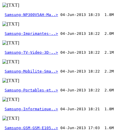
Samsung-NP300V5AH-Ma..>
Samsung-Imprimantes-..>
Samsung-TV-Video-3D-..>
Samsung-Mobilite-Sma..>
Samsung-Portables-et..>
Samsung-Informatique..>
Samsung-GSM-GSM-E105..>