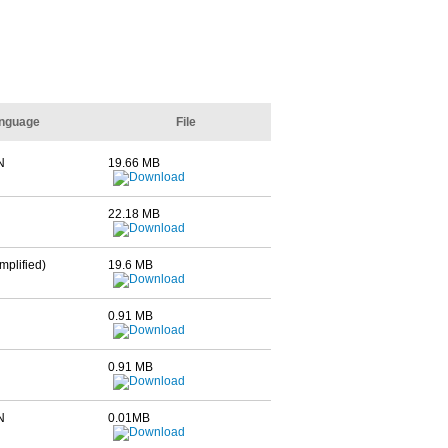
nguage
File
N
19.66 MB
22.18 MB
plified)
19.6 MB
0.91 MB
0.91 MB
N
0.01MB