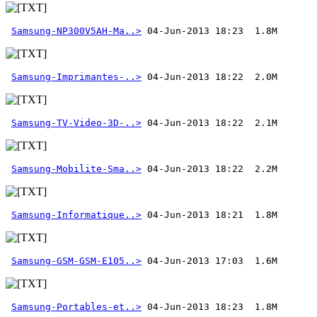
Samsung-NP300V5AH-Ma..>
Samsung-Imprimantes-..>
Samsung-TV-Video-3D-..>
Samsung-Mobilite-Sma..>
Samsung-Informatique..>
Samsung-GSM-GSM-E105..>
 04-Jun-2013 17:03  1.6M 
Samsung-Portables-et..>