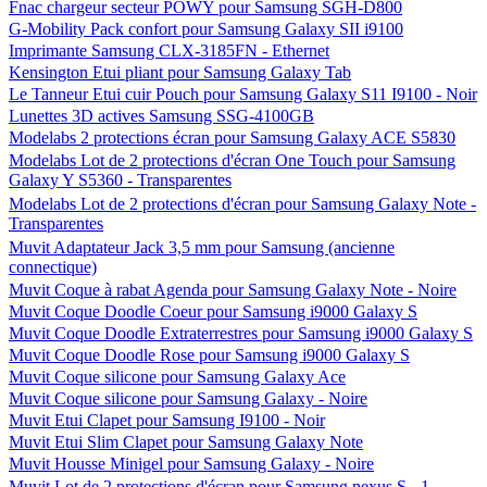
Fnac chargeur secteur POWY pour Samsung SGH-D800
G-Mobility Pack confort pour Samsung Galaxy SII i9100
Imprimante Samsung CLX-3185FN - Ethernet
Kensington Etui pliant pour Samsung Galaxy Tab
Le Tanneur Etui cuir Pouch pour Samsung Galaxy S11 I9100 - Noir
Lunettes 3D actives Samsung SSG-4100GB
Modelabs 2 protections écran pour Samsung Galaxy ACE S5830
Modelabs Lot de 2 protections d'écran One Touch pour Samsung
Galaxy Y S5360 - Transparentes
Modelabs Lot de 2 protections d'écran pour Samsung Galaxy Note -
Transparentes
Muvit Adaptateur Jack 3,5 mm pour Samsung (ancienne
connectique)
Muvit Coque à rabat Agenda pour Samsung Galaxy Note - Noire
Muvit Coque Doodle Coeur pour Samsung i9000 Galaxy S
Muvit Coque Doodle Extraterrestres pour Samsung i9000 Galaxy S
Muvit Coque Doodle Rose pour Samsung i9000 Galaxy S
Muvit Coque silicone pour Samsung Galaxy Ace
Muvit Coque silicone pour Samsung Galaxy - Noire
Muvit Etui Clapet pour Samsung I9100 - Noir
Muvit Etui Slim Clapet pour Samsung Galaxy Note
Muvit Housse Minigel pour Samsung Galaxy - Noire
Muvit Lot de 2 protections d'écran pour Samsung nexus S - 1