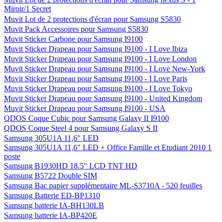
Miroir/1 Secret
Muvit Lot de 2 protections d'écran pour Samsung S5830
Muvit Pack Accessoires pour Samsung S5830
Muvit Sticker Carbone pour Samsung I9100
Muvit Sticker Drapeau pour Samsung I9100 - I Love Ibiza
Muvit Sticker Drapeau pour Samsung I9100 - I Love London
Muvit Sticker Drapeau pour Samsung I9100 - I Love New-York
Muvit Sticker Drapeau pour Samsung I9100 - I Love Paris
Muvit Sticker Drapeau pour Samsung I9100 - I Love Tokyo
Muvit Sticker Drapeau pour Samsung I9100 - United Kingdom
Muvit Sticker Drapeau pour Samsung I9100 - USA
QDOS Coque Cubic pour Samsung Galaxy II I9100
QDOS Coque Steel 4 pour Samsung Galaxy S II
Samsung 305U1A 11,6" LED
Samsung 305U1A 11,6" LED + Office Famille et Etudiant 2010 1
poste
Samsung B1930HD 18.5" LCD TNT HD
Samsung B5722 Double SIM
Samsung Bac papier supplémentaire ML-S3710A - 520 feuilles
Samsung Batterie ED-BP1310
Samsung batterie IA-BH130LB
Samsung batterie IA-BP420E