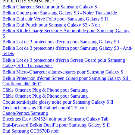
PRODUITS SAMSUNG :
Belkin Chargeur Secteur pour Samsung Galaxy S
Belkin Coque pour Samsung Galaxy S3 - Noire Translucide
Belkin Etui cuir Verve Folio pour Samsung Galaxy S II
Belkin Etui Pouch pour Samsung Galaxy S3 - Noir
Belkin Kit de Charge Secteur + Automobile pour Samsung Galaxy
S
Belkin Lot de 3 protections d'écran pour Samsung Galaxy S3
Belkin Lot de 3 protections d'écran pour Samsung Galaxy S3 - Anti-
reflets
Belkin Lot de 3 protections d'écran Screen Guard pour Samsung
Galaxy SII - Transparentes
Belkin Micro-Chargeur allume-cigares pour Samsung Galaxy S
Belkin Protection d'écran Screen Guard pour Samsung Galaxy SII -
Confidentialité 360°
Câble Omenex Plug & Phone pour Samsung
Câble Omenex Plug & Phone pour Samsung
Coque semi-rigide glossy noire pour Samsung Galaxy S II
Déclencheur sans Fil Hahnel combi TF pour
Canon/Pentax/Samsung
Enceintes iLuv iSM524 noir pour Samsung Galaxy Tab
Etui-Brassard Belkin DualFit pour Samsung Galaxy S II
Etui Samsung CC9S70B noir