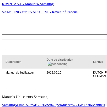
RR92HASX - Manuels- Samsung
SAMSUNG sur FNAC.COM
- Revenir à l'accueil
Date de distribution
Description
Langue
Manuel de l'utilisateur
2012.09.19
DUTCH, 
GERMAN
Manuels Utilisateurs Samsung :
Samsung-Omnia-Pro-B7330-noir-Open-market-GT-B7330-Manuels