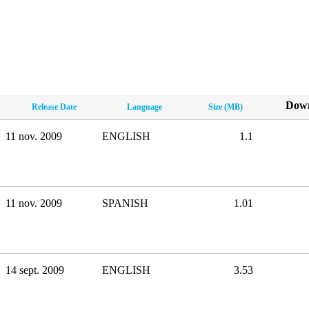
Down
Release Date
Language
Size (MB)
11 nov. 2009
ENGLISH
1.1
PD
DJ
11 nov. 2009
SPANISH
1.01
PD
DJ
14 sept. 2009
ENGLISH
3.53
PD
DJ