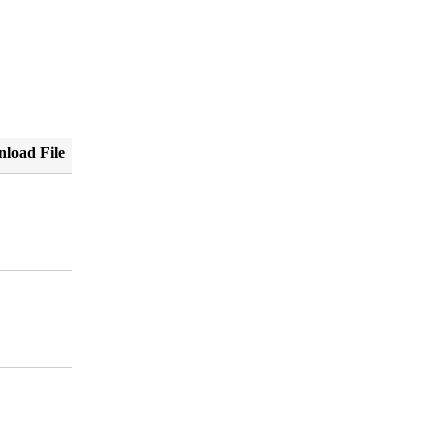
load File
F
VU
F
VU
F
VU