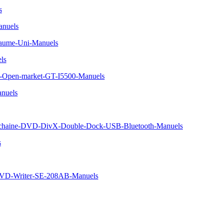
s
nuels
aume-Uni-Manuels
ls
r-Open-market-GT-I5500-Manuels
nuels
chaine-DVD-DivX-Double-Dock-USB-Bluetooth-Manuels
s
DVD-Writer-SE-208AB-Manuels