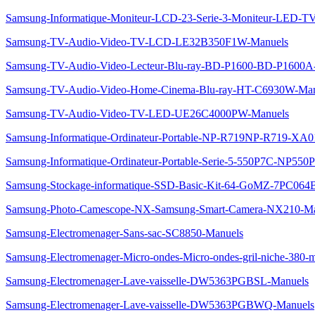
Samsung-Informatique-Moniteur-LCD-23-Serie-3-Moniteur-LED-
Samsung-TV-Audio-Video-TV-LCD-LE32B350F1W-Manuels
Samsung-TV-Audio-Video-Lecteur-Blu-ray-BD-P1600-BD-P1600A
Samsung-TV-Audio-Video-Home-Cinema-Blu-ray-HT-C6930W-Man
Samsung-TV-Audio-Video-TV-LED-UE26C4000PW-Manuels
Samsung-Informatique-Ordinateur-Portable-NP-R719NP-R719-XA
Samsung-Informatique-Ordinateur-Portable-Serie-5-550P7C-NP55
Samsung-Stockage-informatique-SSD-Basic-Kit-64-GoMZ-7PC064
Samsung-Photo-Camescope-NX-Samsung-Smart-Camera-NX210-Ma
Samsung-Electromenager-Sans-sac-SC8850-Manuels
Samsung-Electromenager-Micro-ondes-Micro-ondes-gril-niche-
Samsung-Electromenager-Lave-vaisselle-DW5363PGBSL-Manuels
Samsung-Electromenager-Lave-vaisselle-DW5363PGBWQ-Manuels