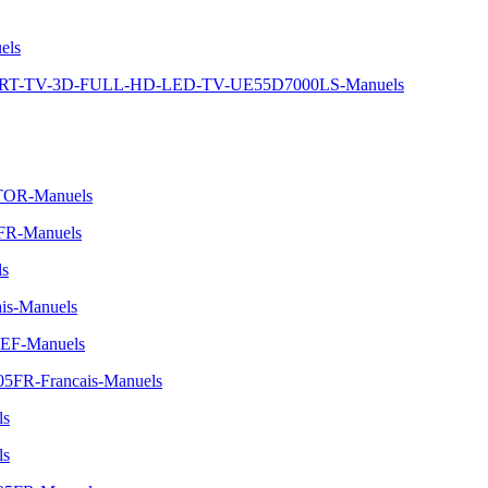
els
MART-TV-3D-FULL-HD-LED-TV-UE55D7000LS-Manuels
TOR-Manuels
1FR-Manuels
ls
is-Manuels
SEF-Manuels
05FR-Francais-Manuels
ls
ls