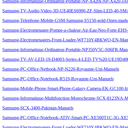
Samsung-Informatique-Ordinateur-Portable-NP-X420I-NP-X420-J
Samsung-TV-Audio-Video-3D-UE40ES6900-ZF-Slim-LED-40-SMA
Samsung-Telephone-Mobile-GSM-Samsung-S5150-gold-Open-mark
Samsung-Electromenager-Pompe-a-chaleur-Air-Eau-Neo-Forte-
Samsung-Electromenagers-Front-Loader-WF710Y4BKWQ-EN-Man
Samsung-Informatique-Ordinateur-Portable-NP350V5C-S06FR-Man
Samsung-TV-AV-LED-19-D4003-Series-4-LED-TV%20-UE19D40
Samsung-PC-Office-Netbook-NP-N220-Royaume-Uni-Manuels
Samsung-PC-Office-Notebook-R519-Royaume-Uni-Manuels
Samsung-Mobile-Phone-Smart-Phone-Galaxy-Camera-EK-GC100-I
Samsung-Informatique-Multifonction-Monochrome-SCX-8123NA-M
Samsung-SCX-3400-Pakistan-Manuels
Samsung-PC-Office-Notebook-ATIV-Smart-PC-XE500T1C-3G-XE
Samsung-Electromenagers-Front-Loader-WF710Y4BKWQ-EN-Man