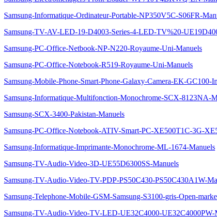
Samsung-Informatique-Ordinateur-Portable-NP350V5C-S06FR-Man
Samsung-TV-AV-LED-19-D4003-Series-4-LED-TV%20-UE19D40
Samsung-PC-Office-Netbook-NP-N220-Royaume-Uni-Manuels
Samsung-PC-Office-Notebook-R519-Royaume-Uni-Manuels
Samsung-Mobile-Phone-Smart-Phone-Galaxy-Camera-EK-GC100-I
Samsung-Informatique-Multifonction-Monochrome-SCX-8123NA-M
Samsung-SCX-3400-Pakistan-Manuels
Samsung-PC-Office-Notebook-ATIV-Smart-PC-XE500T1C-3G-XE
Samsung-Informatique-Imprimante-Monochrome-ML-1674-Manuels
Samsung-TV-Audio-Video-3D-UE55D6300SS-Manuels
Samsung-TV-Audio-Video-TV-PDP-PS50C430-PS50C430A1W-Ma
Samsung-Telephone-Mobile-GSM-Samsung-S3100-gris-Open-marke
Samsung-TV-Audio-Video-TV-LED-UE32C4000-UE32C4000PW-M