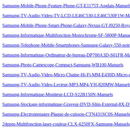
Samsung-Mobile-Phone-Feature-Phone-GT-E1175T-Anglais-Manuel
Samsung-TV-Audio-Video-TV-LCD-LE46C530-LE46C530F1W-Ma
Samsung-Mobile-Phone-Smart-Phone-Galaxy-Nexus-GT-I9250-Roy
Samsung-Informatique-Multifonction-Monochrome-SF-5800P-Manue
Samsung-Telephone-Mobile-Smartphones-Samsung-Galaxy-550-noi
Samsung-Informatique-Ordinateur-de-bureau-DP700A3D-S01FR-Ma
Samsung-Photo-Camescope-Compact-Samsung-WB100-Manuels
Samsung-TV-Audio-Video-Micro-Chaine-Hi-Fi-MM-E430D-Micro-
Samsung-TV-Audio-Video-Lecteur-MP3-MP4-YH-820MW-Manuel
Samsung-Informatique-Moniteur-LCD-S22B150N-Manuels
Samsung-Stockage-informatique-Graveur-DVD-Slim-External-8X-
Samsung-Electromenager-Plaque-de-cuisson-CTN431SC0S-Manuels
24ppm-Multifonction-laser-couleur-CLX-6250FX-Samsung-Manuels