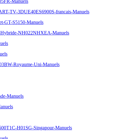
A05FR-Manuels
RT-TV-3DUE40ES6900S-francais-Manuels
et-GT-S5150-Manuels
EHS-Hybride-NH022NHXEA-Manuels
uels
uels
03BW-Royaume-Uni-Manuels
nde-Manuels
anuels
500T1C-H01SG-Singapour-Manuels
uels