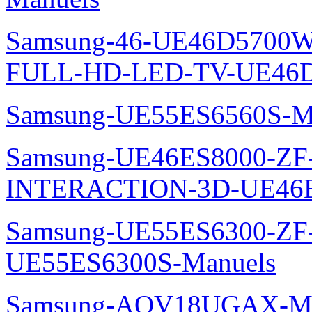
Samsung-46-UE46D5700W
FULL-HD-LED-TV-UE46D
Samsung-UE55ES6560S-M
Samsung-UE46ES8000-ZF
INTERACTION-3D-UE46E
Samsung-UE55ES6300-ZF
UE55ES6300S-Manuels
Samsung-AQV18UGAX-Ma