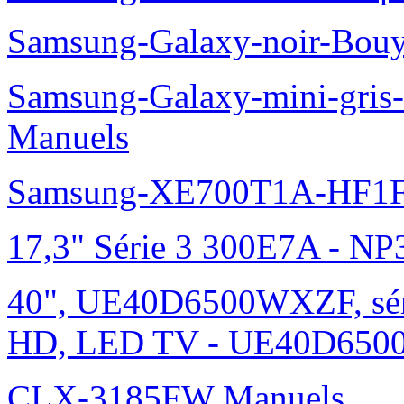
Samsung-Galaxy-noir-Bou
Samsung-Galaxy-mini-gris
Manuels
Samsung-XE700T1A-HF1F
17,3" Série 3 300E7A - N
40", UE40D6500WXZF, sé
HD, LED TV - UE40D6500
CLX-3185FW Manuels