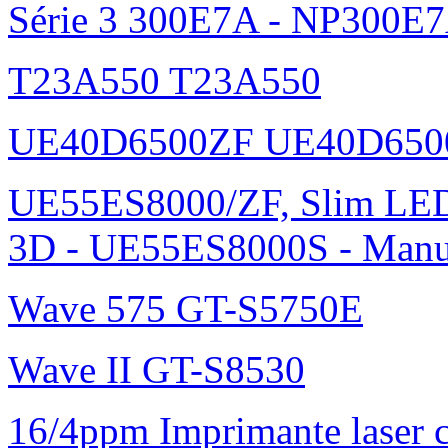
Série 3 300E7A - NP300E
T23A550 T23A550
UE40D6500ZF UE40D650
UE55ES8000/ZF, Slim L
3D - UE55ES8000S - Manu
Wave 575 GT-S5750E
Wave II GT-S8530
16/4ppm Imprimante laser 