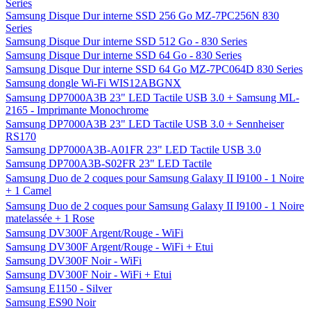
Series
Samsung Disque Dur interne SSD 256 Go MZ-7PC256N 830
Series
Samsung Disque Dur interne SSD 512 Go - 830 Series
Samsung Disque Dur interne SSD 64 Go - 830 Series
Samsung Disque Dur interne SSD 64 Go MZ-7PC064D 830 Series
Samsung dongle Wi-Fi WIS12ABGNX
Samsung DP7000A3B 23" LED Tactile USB 3.0 + Samsung ML-
2165 - Imprimante Monochrome
Samsung DP7000A3B 23" LED Tactile USB 3.0 + Sennheiser
RS170
Samsung DP7000A3B-A01FR 23" LED Tactile USB 3.0
Samsung DP700A3B-S02FR 23" LED Tactile
Samsung Duo de 2 coques pour Samsung Galaxy II I9100 - 1 Noire
+ 1 Camel
Samsung Duo de 2 coques pour Samsung Galaxy II I9100 - 1 Noire
matelassée + 1 Rose
Samsung DV300F Argent/Rouge - WiFi
Samsung DV300F Argent/Rouge - WiFi + Etui
Samsung DV300F Noir - WiFi
Samsung DV300F Noir - WiFi + Etui
Samsung E1150 - Silver
Samsung ES90 Noir