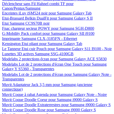
Déclencheur sans Fil Hahnel combi TF pour
Canon/Pentax/Samsung
Enceintes iLuv iSM524 noir pour Samsung Galaxy Tab
Etui-Brassard Belkin DualFit pour Samsung Galaxy S II
Etui Samsung CC9S70B noir
Fnac chargeur secteur POWY pour Samsung SGH-D800
G-Mobility Pack confort pour Samsung Galaxy SII i9100
Imprimante Samsung CLX-3185FN - Ethernet
Kensington Etui pliant pour Samsung Galaxy Tab
Le Tanneur Etui cuir Pouch pour Samsung Galaxy S11 I9100 - Noir
Lunettes 3D actives Samsung SSG-4100GB
Modelabs 2 protections écran pour Samsung Galaxy ACE S5830
Modelabs Lot de 2 protections d'écran One Touch pour Samsung
Galaxy Y S5360 - Transparentes
Modelabs Lot de 2 protections d'écran pour Samsung Galaxy Note -
Transparentes
Muvit Adaptateur Jack 3,5 mm pour Samsung (ancienne
connectique)
Muvit Coque à rabat Agenda pour Samsung Galaxy Note - Noire
Muvit Coque Doodle Coeur pour Samsung i9000 Galaxy S
Muvit Coque Doodle Extraterrestres pour Samsung i9000 Galaxy S
Muvit Coque Doodle Rose pour Samsung i9000 Galaxy S