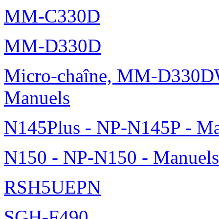
MM-C330D
MM-D330D
Micro-chaîne, MM-D330DW
Manuels
N145Plus - NP-N145P - Ma
N150 - NP-N150 - Manuels
RSH5UEPN
SGH-F490