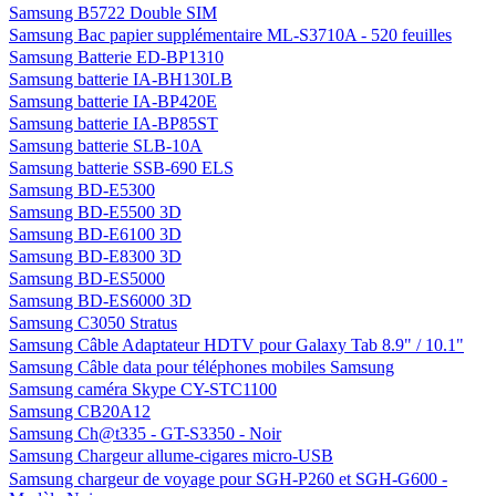
Samsung B5722 Double SIM
Samsung Bac papier supplémentaire ML-S3710A - 520 feuilles
Samsung Batterie ED-BP1310
Samsung batterie IA-BH130LB
Samsung batterie IA-BP420E
Samsung batterie IA-BP85ST
Samsung batterie SLB-10A
Samsung batterie SSB-690 ELS
Samsung BD-E5300
Samsung BD-E5500 3D
Samsung BD-E6100 3D
Samsung BD-E8300 3D
Samsung BD-ES5000
Samsung BD-ES6000 3D
Samsung C3050 Stratus
Samsung Câble Adaptateur HDTV pour Galaxy Tab 8.9" / 10.1"
Samsung Câble data pour téléphones mobiles Samsung
Samsung caméra Skype CY-STC1100
Samsung CB20A12
Samsung Ch@t335 - GT-S3350 - Noir
Samsung Chargeur allume-cigares micro-USB
Samsung chargeur de voyage pour SGH-P260 et SGH-G600 -