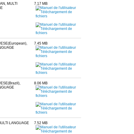
N, MULTI
7.17 MB
GE
SE(European),
7.45 MB
ANGUAGE
SE(Brazil),
8.06 MB
ANGUAGE
MULTI LANGUAGE
7.52 MB