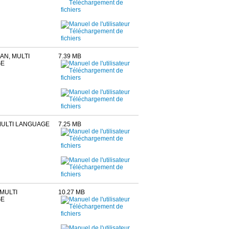
AN, MULTI
7.39 MB
GE
 MULTI LANGUAGE
7.25 MB
MULTI
10.27 MB
GE