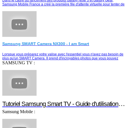
Dans le cadre du lancement des produits Galaxy Note 3 et Galaxy Gear,
Samsung Mobile France a créé la première file d'attente virtuelle pour tenter de
remporter le duo Galaxy Note …
Samsung SMART Camera NX300 - I am Smart
Lorsque vous préparez votre valise avec l'essentiel vous n'avez pas besoin de
plus qu'un SMART Camera. Il prend d'incroyables photos que vous pouvez
partager instantanément e…
SAMSUNG TV :
Tutoriel Samsung Smart TV - Guide d'utilisation Smart TV
Samsung Mobile :