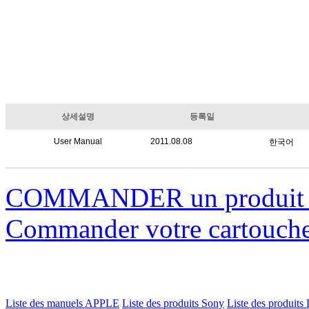
상세설명
등록일
User Manual
2011.08.08
한국어
COMMANDER un produi
Commander votre cartouch
Liste des manuels APPLE
Liste des produits Sony
Liste des produits 