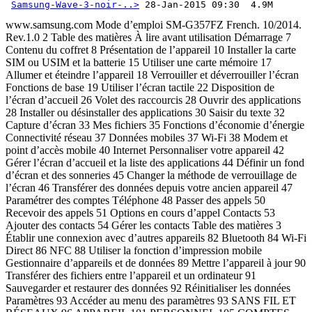
Samsung-Wave-3-noir-..>
 28-Jan-2015 09:30  4.9M 
www.samsung.com Mode d’emploi SM-G357FZ French. 10/2014. Rev.1.0 2 Table des matières À lire avant utilisation Démarrage 7 Contenu du coffret 8 Présentation de l’appareil 10 Installer la carte SIM ou USIM et la batterie 15 Utiliser une carte mémoire 17 Allumer et éteindre l’appareil 18 Verrouiller et déverrouiller l’écran Fonctions de base 19 Utiliser l’écran tactile 22 Disposition de l’écran d’accueil 26 Volet des raccourcis 28 Ouvrir des applications 28 Installer ou désinstaller des applications 30 Saisir du texte 32 Capture d’écran 33 Mes fichiers 35 Fonctions d’économie d’énergie Connectivité réseau 37 Données mobiles 37 Wi-Fi 38 Modem et point d’accès mobile 40 Internet Personnaliser votre appareil 42 Gérer l’écran d’accueil et la liste des applications 44 Définir un fond d’écran et des sonneries 45 Changer la méthode de verrouillage de l’écran 46 Transférer des données depuis votre ancien appareil 47 Paramétrer des comptes Téléphone 48 Passer des appels 50 Recevoir des appels 51 Options en cours d’appel Contacts 53 Ajouter des contacts 54 Gérer les contacts Table des matières 3 Établir une connexion avec d’autres appareils 82 Bluetooth 84 Wi-Fi Direct 86 NFC 88 Utiliser la fonction d’impression mobile Gestionnaire d’appareils et de données 89 Mettre l’appareil à jour 90 Transférer des fichiers entre l’appareil et un ordinateur 91 Sauvegarder et restaurer des données 92 Réinitialiser les données Paramètres 93 Accéder au menu des paramètres 93 SANS FIL ET RÉSEAUX 96 APPAREIL 101 PERSONNEL 105 COMPTES 105 SYSTÈME Accessibilité 107 À propos des menus Accessibilité 108 Utiliser la touche Accueil pour ouvrir les menus d’accessibilité 108 Informations orales (TalkBack) Messages et e-mails 56 Messages 58 Email Appareil photo 61 Prises de vue de base 63 Modes de prise de vue 64 Paramètres de l’appareil photo Galerie 66 Afficher des photos ou lire des vidéos 68 Retoucher des photos Multimédia 69 Vidéo Fonctions et applications utiles 70 S Planner 72 Calculatrice 73 Horloge 75 Mémo 76 Radio 78 Enregistreur vocal 79 Applications Google Table des matières 4 118 Modifier la taille de police 118 Grossir l’écran 118 Inverser les couleurs d’affichage 119 Configurer une notification par flash 119 Couper tous les sons 119 Paramètres des sous-titres 119 Régler la balance audio 120 Audio mono 120 Configurer la durée de l’appui prolongé 120 Contrôle par interaction 121 Prendre ou mettre fin à des appels 121 Utiliser le mode à appui unique 121 Afficher des services d’accessibilité 122 Utiliser d’autres fonctions utiles Dépannage 5 À lire avant utilisation Veuillez lire attentivement ce mode d’emploi, afin de pouvoir utiliser votre appareil correctement et en toute sécurité. • Les descriptions sont basées sur les paramètres par défaut de votre appareil. • En fonction de votre zone géographique, de votre opérateur ou de la version logicielle, certains contenus peuvent différer par rapport à votre appareil. • Les contenus de qualité élevée nécessitant une forte utilisation du processeur et de la RAM peuvent avoir une incidence sur les performances générales de l’appareil. Les applications en rapport avec ces contenus peuvent ne pas fonctionner correctement selon les caractéristiques de l’appareil et les conditions d’utilisation. • Samsung ne peut être tenu responsable des problèmes de performance relatifs aux applications fournies par des prestataires autres que Samsung. • Samsung ne peut être tenu responsable des problèmes de performance ou des incompatibilités découlant de la modification des paramètres de registre par l’utilisateur. Toute tentative de personnalisation du système d’exploitation peut entraîner des problèmes de fonctionnement de l’appareil ou de ses applications. • Les logiciels, sons, fonds d’écran, images ainsi que les autres contenus multimédia fourni(e)s avec cet appareil sont concédés sous licence et leur usage est soumis à une utilisation limitée. L’extraction et l’utilisation de ces éléments à des fins commerciales ou autres constituent une infraction au regard des lois sur les droits d’auteur. Les utilisateurs sont entièrement responsables de toute utilisation illégale d’un contenu multimédia. • Les services de données tels que l’envoi ou la réception de messages, le téléchargement ou le chargement de données, la synchronisation automatique ou l’utilisation de services de localisation peuvent occasionner des frais supplémentaires, en fonction de l’offre à laquelle vous avez souscrit dans le cadre de votre forfait. Pour les transferts de données volumineux, il est recommandé d’utiliser la fonction Wi-Fi. • Les applications fournies par défaut avec l’appareil peuvent être modifiées ou ne plus être disponibles, et ce, sans préavis. Si vous avez des questions à propos d’une application fournie avec l’appareil, contactez un centre de service après-vente Samsung. Pour les applications installées par l’utilisateur, contactez les opérateurs. • Toute modification du système d’exploitation de l’appareil ou installation de logiciels non officiels peut entraîner des dysfonctionnements et corrompre vos données. Ces actions constituent des violations de l’accord de licence Samsung et annuleront votre garantie. À lire avant utilisation 6 Icônes Avertissement : situations susceptibles de vous blesser ou de blesser autrui. Attention : situations susceptibles d’endommager votre appareil ou d’autres équipements. Remarque : remarques, conseils d’utilisation ou informations complémentaires. 7 Démarrage Contenu du coffret Vérifiez le contenu du coffret et assurez-vous que tous les éléments suivants sont présents : • Appareil • Batterie • Guide de prise en main rapide • Les éléments fournis avec l’appareil et les accessoires disponibles peuvent varier en fonction de votre zone géographique ou de votre opérateur. • Les accessoires fournis ont été spécialement conçus pour votre appareil et peuvent ne pas fonctionner avec d’autres appareils. • L’aspect et les caractéristiques du produit peuvent faire l’objet de modifications sans préavis. • Vous pouvez acheter d’autres accessoires auprès de votre revendeur Samsung. Avant tout achat, assurez-vous qu’ils sont compatibles avec votre appareil. • Utilisez exclusivement des accessoires homologués par Samsung. L’utilisation d’accessoires non homologués peut entraîner des problèmes de performances ainsi que des dysfonctionnements non couverts par la garantie. • La disponibilité de l’ensemble des accessoires dépend entièrement des fabricants. Pour plus d’informations sur la disponibilité des accessoires, consultez le site Web Samsung. Démarrage 8 Présentation de l’appareil Touche Retour Microphone Touche Applications récentes Écran tactile Objectif avant Connecteur à fonctions multiples Touche Accueil Touche Marche/Arrêt Prise audio 3,5 mm Écouteur Cache arrière Flash Antenne GPS Antenne principale Touche de volume Haut-parleur Objectif arrière Antenne NFC (sur la batterie) Démarrage 9 • Ne recouvrez pas la zone autour de l’antenne avec vos mains ou tout autre objet. Cela peut entraîner des problèmes de connectivité ou décharger la batterie. • L’utilisation d’une protection d’écran agréée Samsung est recommandée. Les protections d’écran non agréées peuvent provoquer un dysfonctionnement des capteurs. • Évitez de mettre l’écran tactile en contact avec de l’eau. L’humidité ou le contact avec l’eau peut provoquer des dysfonctionnements de l’écran tactile. Touches Touche Fonction Marche/Arrêt • Maintenir cette touche enfoncée pour allumer ou éteindre l’appareil. • Appuyer sur cette touche pour allumer ou verrouiller l’écran. Applications récentes • Appuyer sur cette touche pour ouvrir la liste des applications récentes. • Maintenir cette touche enfoncée pour accéder à des options supplémentaires dans l’écran actuel. Accueil • Appuyer sur cette touche pour allumer l’écran lorsqu’il est verrouillé. • Appuyer sur cette touche pour revenir à l’écran d’accueil. • Maintenir cette touche enfoncée pour lancer la fonction de recherche Google. Retour • Appuyer sur cette touche pour revenir à l’écran précédent. Volume • Appuyer sur cette touche pour régler le volume de l’appareil. Démarrage 10 Installer la carte SIM ou USIM et la batterie Installer la carte SIM ou USIM et la batterie Insérez la carte SIM ou USIM fournie par votre opérateur, ainsi que la batterie. • Seules les cartes microSIM sont compatibles avec cet appareil. • La disponibilité de certains services 4G dépend de votre opérateur. Pour en savoir plus sur la disponibilité des services, contactez votre opérateur. 1 Retirez le cache arrière. Veillez à ne pas abîmer vos ongles en retirant le cache arrière. Évitez de plier ou de déformer excessivement le cache arrière. Vous risqueriez de l’endommager. Démarrage 11 2 Insérez la carte SIM ou USIM, puce orientée vers le bas. • N’introduisez pas de carte mémoire dans le compartiment prévu pour la carte SIM. Si une carte mémoire venait à se coincer dans le compartiment prévu pour la carte SIM, apportez l’appareil dans un centre de service après-vente Samsung afin de la faire retirer. • Veillez à ne pas perdre ou à ne pas laisser d’autres personnes utiliser votre carte SIM ou USIM. Samsung ne peut être tenu responsable en cas de dommage ou désagrément résultant d’une perte ou d’un vol de carte. 3 Insérez la batterie en alignant correctement ses contacts dorés sur les contacts de l’appareil. 1 2 Démarrage 12 4 Remettez le cache arrière en place. • Assurez-vous que le cache arrière est bien fermé. • Avec cet appareil, utilisez uniquement des caches arrière et des accessoires homologués par Samsung. Retirer la carte SIM ou USIM et la batterie 1 Retirez le cache arrière. 2 Retirez la batterie. 3 Retirez la carte SIM ou USIM. Démarrage 13 Charger la batterie Vous devez charger la batterie avant d’utiliser l’appareil pour la première fois. Vous pouvez charger l’appareil à l’aide d’un chargeur ou en le branchant sur un ordinateur à l’aide d’un câbl