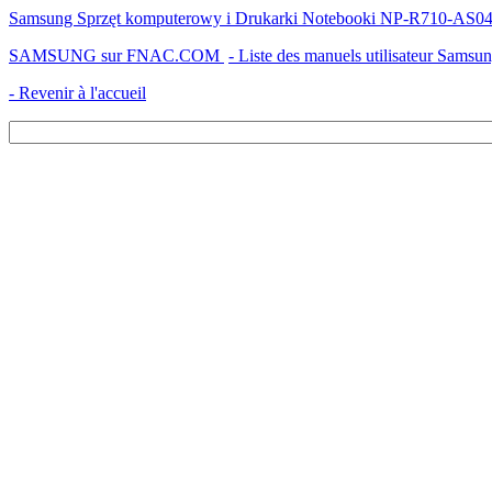
Samsung Sprzęt komputerowy i Drukarki Notebooki NP-R710-AS04PL 
SAMSUNG sur FNAC.COM
- Liste des manuels utilisateur Samsu
- Revenir à l'accueil