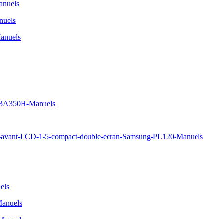
nuels
uels
anuels
S23A350H-Manuels
avant-LCD-1-5-compact-double-ecran-Samsung-PL120-Manuels
els
Manuels