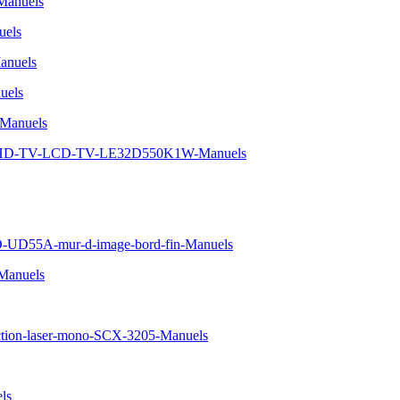
Manuels
uels
nuels
uels
Manuels
5-HD-TV-LCD-TV-LE32D550K1W-Manuels
D-UD55A-mur-d-image-bord-fin-Manuels
Manuels
ction-laser-mono-SCX-3205-Manuels
ls