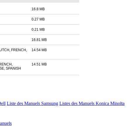
16.8 MB
0.27 MB
0.21 MB
16.81 MB
DUTCH, FRENCH,
14.54 MB
FRENCH,
14.51 MB
E, SPANISH
Dell
Liste des Manuels Samsung
Listes des Manuels Konica Minolta
nuels