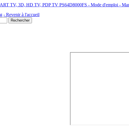
RT TV, 3D, HD TV, PDP TV PS64D8000FS - Mode d'emploi - Manuel 
ng
- Revenir à l'accueil