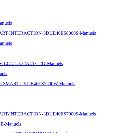
nuels
SMART-INTERACTION-3DUE40ES8000S-Manuels
nuels
TV-LCD-LE32A437T2D-Manuels
uels
-46-SMART-TVUE46ES5500W-Manuels
SMART-INTERACTION-3DUE40ES7000S-Manuels
EE-Manuels