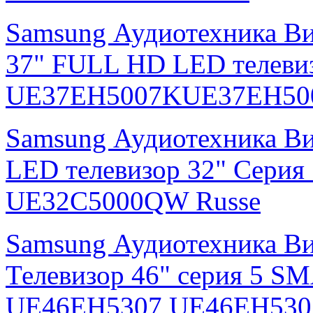
Samsung Аудиотехника В
37" FULL HD LED телевиз
UE37EH5007KUE37EH500
Samsung Аудиотехника В
LED телевизор 32" Серия
UE32C5000QW Russe
Samsung Аудиотехника В
Телевизор 46" серия 5 S
UE46EH5307 UE46EH530