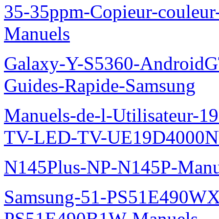
35-35ppm-Copieur-coule
Manuels
Galaxy-Y-S5360-AndroidGT
Guides-Rapide-Samsung
Manuels-de-l-Utilisateur
TV-LED-TV-UE19D4000N
N145Plus-NP-N145P-Manu
Samsung-51-PS51E490WXZ
PS51E490B1W-Manuels