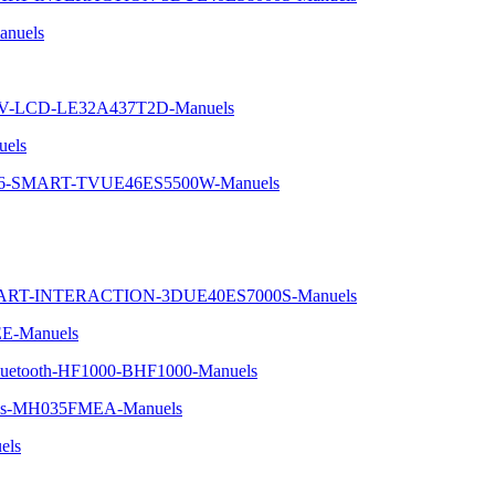
nuels
TV-LCD-LE32A437T2D-Manuels
uels
-46-SMART-TVUE46ES5500W-Manuels
SMART-INTERACTION-3DUE40ES7000S-Manuels
EE-Manuels
-Bluetooth-HF1000-BHF1000-Manuels
-voies-MH035FMEA-Manuels
els