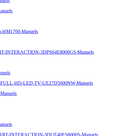
uels
nuels
oth-HM1700-Manuels
ART-INTERACTION-3DPS64E8000GS-Manuels
nuels
-5-FULL-HD-LED-TV-UE27D5000NW-Manuels
Manuels
nuels
SMART-INTERACTION-3DUE40ES8000S-Manuels