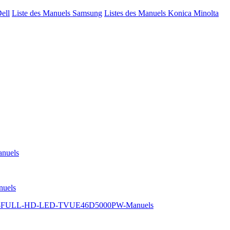
Dell
Liste des Manuels Samsung
Listes des Manuels Konica Minolta
nuels
uels
-5-FULL-HD-LED-TVUE46D5000PW-Manuels