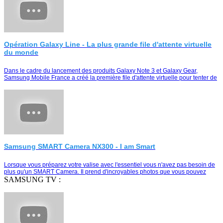
Opération Galaxy Line - La plus grande file d'attente virtuelle
du monde
Dans le cadre du lancement des produits Galaxy Note 3 et Galaxy Gear,
Samsung Mobile France a créé la première file d'attente virtuelle pour tenter de
remporter le duo Galaxy Note …
Samsung SMART Camera NX300 - I am Smart
Lorsque vous préparez votre valise avec l'essentiel vous n'avez pas besoin de
plus qu'un SMART Camera. Il prend d'incroyables photos que vous pouvez
partager instantanément e…
SAMSUNG TV :