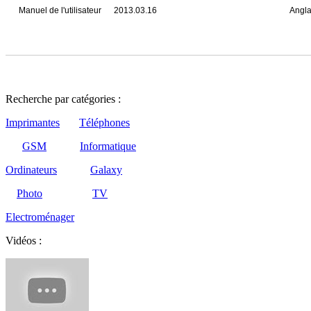
CE DoC
2013.12.05
Angla
CE DoC
2013.12.05
Angla
DoC(Declaration of
2013.07.15
Angla
Conformity)
Manuel de l'utilisateur
2013.03.16
Franç
Manuel de l'utilisateur
2013.03.16
Angla
Recherche par catégories :
Imprimantes
Téléphones