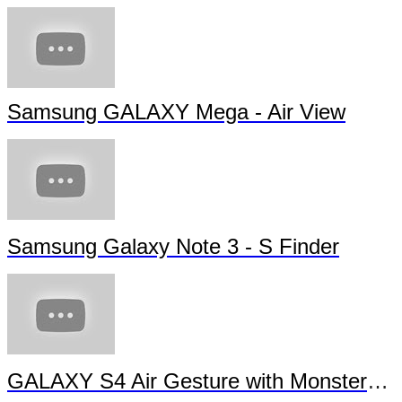
Samsung GALAXY Note 3 Official TVC - Messi's
Note (The Developer)
#JeVeuxUnMega spray de peinture à La Villette
Samsung GALAXY Mega - Air View