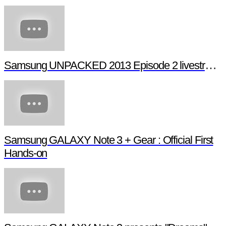
GALAXY S4 Official Hands-on
Mary Ho - The Grandma of Rock
Samsung UNPACKED 2013 Episode 2 livestream (full length)