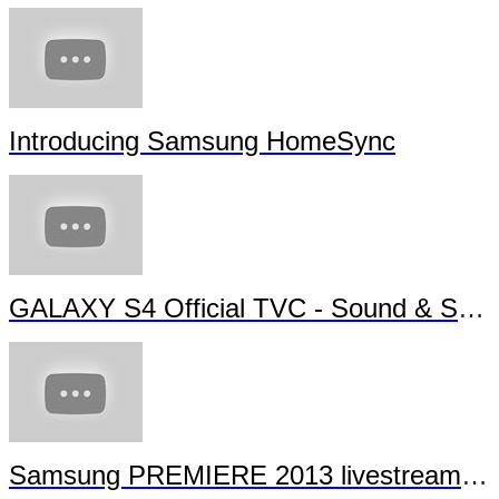
Samsung Galaxy Note 3 - S Finder
GALAXY S4 Air Gesture with Monsters University
Introducing Samsung HomeSync