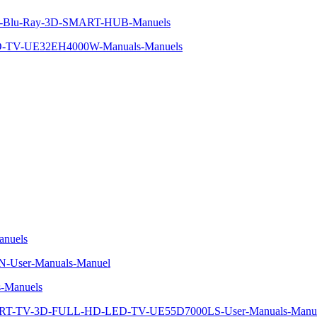
eur-Blu-Ray-3D-SMART-HUB-Manuels
D-TV-UE32EH4000W-Manuals-Manuels
nuels
BN-User-Manuals-Manuel
-Manuels
ART-TV-3D-FULL-HD-LED-TV-UE55D7000LS-User-Manuals-Manu