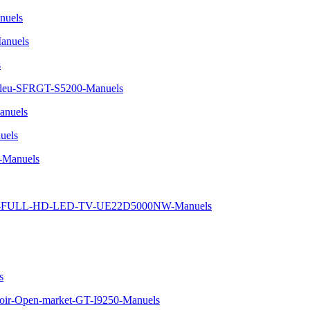
nuels
anuels
s
-bleu-SFRGT-S5200-Manuels
nuels
uels
-Manuels
-5-FULL-HD-LED-TV-UE22D5000NW-Manuels
s
oir-Open-market-GT-I9250-Manuels