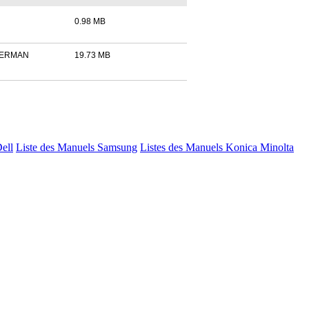
0.98 MB
GERMAN
19.73 MB
Dell
Liste des Manuels Samsung
Listes des Manuels Konica Minolta