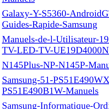
Galaxy-Y-S5360-AndroidGT
Guides-Rapide-Samsung
Manuels-de-l-Utilisateur
TV-LED-TV-UE19D4000N
N145Plus-NP-N145P-Manu
Samsung-51-PS51E490WXZ
PS51E490B1W-Manuels
Samsung-Informatique-Ordi