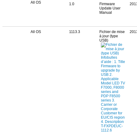
All OS
1.0
Firmware
201
Update User
Manual
All OS
1113.3
Fichier de mise
201
à jour (type
USB)