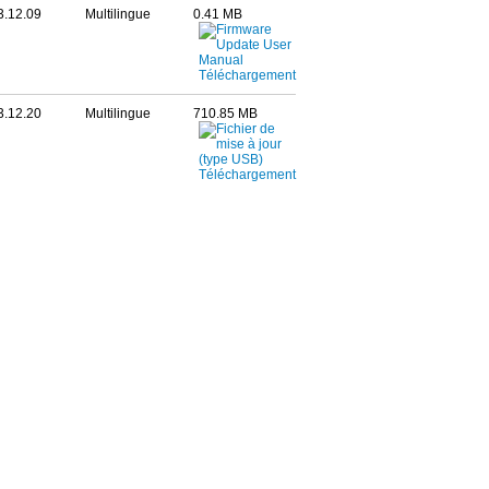
3.12.09
Multilingue
0.41 MB
3.12.20
Multilingue
710.85 MB