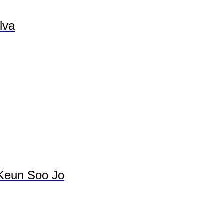
lva
 Keun Soo Jo