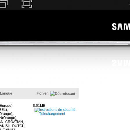
Langue
Fichier
Europe),
0.01MB
EL),
range),
(Orange),
N, CROATIAN,
ANISH, DUTCH,