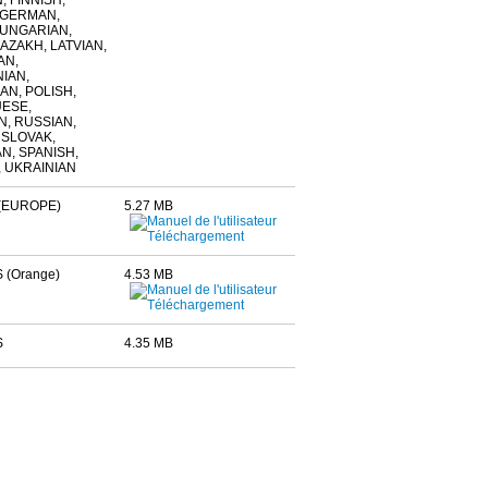
, FINNISH,
 GERMAN,
HUNGARIAN,
KAZAKH, LATVIAN,
AN,
IAN,
N, POLISH,
ESE,
, RUSSIAN,
 SLOVAK,
N, SPANISH,
 UKRAINIAN
(EUROPE)
5.27 MB
 (Orange)
4.53 MB
S
4.35 MB