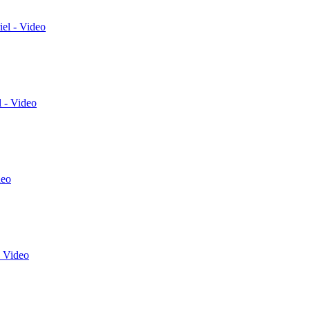
el - Video
 - Video
deo
 Video