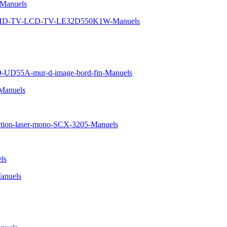
Manuels
5-HD-TV-LCD-TV-LE32D550K1W-Manuels
D-UD55A-mur-d-image-bord-fin-Manuels
Manuels
ction-laser-mono-SCX-3205-Manuels
ls
anuels