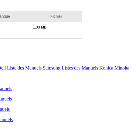
angue
Fichier
1.33 MB
Dell
Liste des Manuels Samsung
Listes des Manuels Konica Minolta
nuels
nuels
uels
anuels