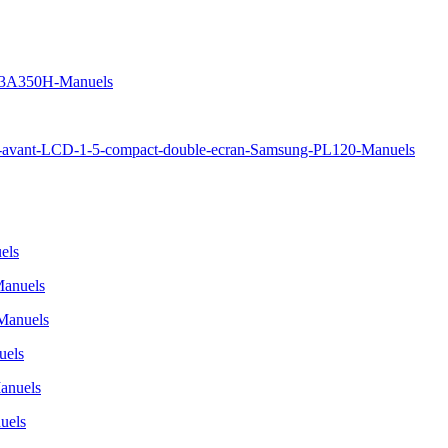
S23A350H-Manuels
avant-LCD-1-5-compact-double-ecran-Samsung-PL120-Manuels
els
Manuels
Manuels
uels
nuels
uels