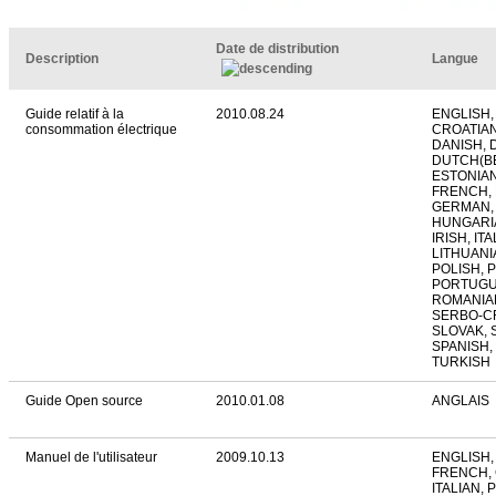
Date de distribution
Description
Langue
Guide relatif à la
2010.08.24
ENGLISH,
consommation électrique
CROATIAN
DANISH, 
DUTCH(BE
ESTONIAN
FRENCH, 
GERMAN,
HUNGARIA
IRISH, IT
LITHUANI
POLISH, 
PORTUGUE
ROMANIAN
SERBO-C
SLOVAK, 
SPANISH,
TURKISH
Guide Open source
2010.01.08
ANGLAIS
Manuel de l'utilisateur
2009.10.13
ENGLISH,
FRENCH,
ITALIAN,