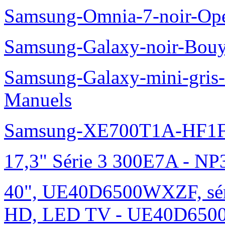
Samsung-Omnia-7-noir-Op
Samsung-Galaxy-noir-Bou
Samsung-Galaxy-mini-gris
Manuels
Samsung-XE700T1A-HF1F
17,3" Série 3 300E7A - N
40", UE40D6500WXZF, sé
HD, LED TV - UE40D6500