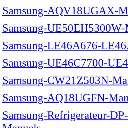
Samsung-AQV18UGAX-Ma
Samsung-UE50EH5300W-M
Samsung-LE46A676-LE46
Samsung-UE46C7700-UE4
Samsung-CW21Z503N-Man
Samsung-AQ18UGFN-Man
Samsung-Refrigerateur-D
Manuels