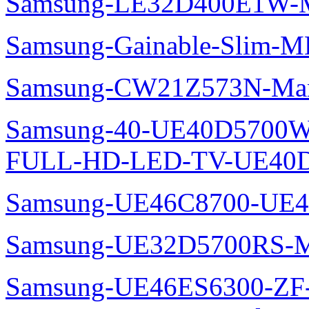
Samsung-LE32D400E1W-M
Samsung-Gainable-Slim-
Samsung-CW21Z573N-Man
Samsung-40-UE40D5700W
FULL-HD-LED-TV-UE40D
Samsung-UE46C8700-UE4
Samsung-UE32D5700RS-M
Samsung-UE46ES6300-ZF