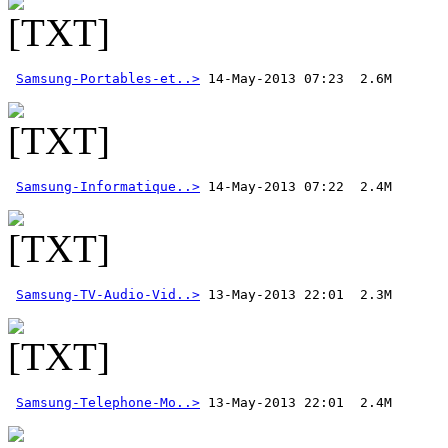
Samsung-Portables-et..>
Samsung-Informatique..>
 14-May-2013 07:22  2.4M
Samsung-TV-Audio-Vid..>
Samsung-Telephone-Mo..>