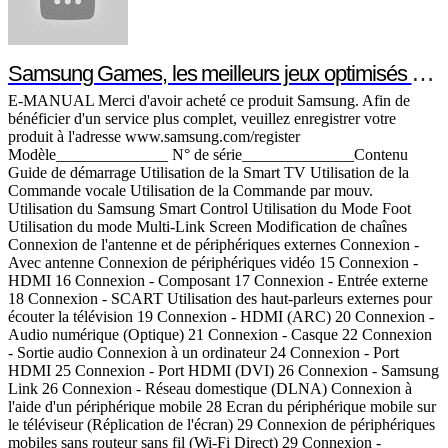
Samsung Games, les meilleurs jeux optimisés pour votre smartphone ou votre tablette Samsung
E-MANUAL Merci d'avoir acheté ce produit Samsung. Afin de bénéficier d'un service plus complet, veuillez enregistrer votre produit à l'adresse www.samsung.com/register Modèle______________ N° de série______________Contenu Guide de démarrage Utilisation de la Smart TV Utilisation de la Commande vocale Utilisation de la Commande par mouv. Utilisation du Samsung Smart Control Utilisation du Mode Foot Utilisation du mode Multi-Link Screen Modification de chaînes Connexion de l'antenne et de périphériques externes Connexion - Avec antenne Connexion de périphériques vidéo 15 Connexion - HDMI 16 Connexion - Composant 17 Connexion - Entrée externe 18 Connexion - SCART Utilisation des haut-parleurs externes pour écouter la télévision 19 Connexion - HDMI (ARC) 20 Connexion - Audio numérique (Optique) 21 Connexion - Casque 22 Connexion - Sortie audio Connexion à un ordinateur 24 Connexion - Port HDMI 25 Connexion - Port HDMI (DVI) 26 Connexion - Samsung Link 26 Connexion - Réseau domestique (DLNA) Connexion à l'aide d'un périphérique mobile 28 Ecran du périphérique mobile sur le téléviseur (Réplication de l'écran) 29 Connexion de périphériques mobiles sans routeur sans fil (Wi-Fi Direct) 29 Connexion - Samsung Link 30 Connexion - Réseau domestique (DLNA) 30 Connexion via Smart View 2.0 31 Nom du téléviseur sur le réseau Sélection du signal d'entrée Utilisation d'une télécommande et de périphériques Insertion des piles dans le Samsung Smart Control 32 Lorsque cette icône d'alarme s'affiche à l'écran... Pairage du Samsung Smart Control 33 Reconnexion du Samsung Smart Control Utilisation du Samsung Smart Control 34 Fonctions des boutons 37 Utilisation du téléviseur en déplaçant le Samsung Smart Control 38 Utilisation du téléviseur avec le Touchpad 40 Affichage de la télécommande à l'écran (télécommande virtuelle) Commande des périphériques externes à l'aide de la télécommande du téléviseur (Config. télécommande universelle) 42 Configuration de la télécommande universelle 43 Commande des périphériques externes à l'aide de la télécommande du téléviseur Commande du téléviseur à l'aide d'un clavier 45 Connexion d'un clavier 46 Utilisation du clavier Commande du téléviseur à l'aide d'une souris 47 Connexion d'une souris 48 Utilisation de la souris Saisie de texte à l'aide d'un clavier QWERTY 49 Utilisation des autres fonctions IIConnexion Internet Mise en place d'une connexion câblée à Internet 50 Connexion d'un câble LAN 51 Connexion automatique à un réseau Internet câblé 51 Connexion manuelle à un réseau Internet câblé Mise en place d'une connexion sans fil à Internet 53 Connexion automatique à un réseau Internet sans fil 54 Connexion manuelle à un réseau Internet sans fil 55 Connexion à un réseau Internet sans fil avec WPS Résolution des problèmes de connectivité Internet 56 Résolution des problèmes de connectivité Internet câblé 57 Résolution des problèmes de connectivité Internet sans fil Réseau mobile 58 Nom de modèle et services de télécommunications pris en charge Vérification de l'état de la connexion Internet Fonctions Smart Plusieurs fonctions sur un seul écran 60 Lancement du mode Multi-Link Screen 60 Utilisation du mode Multi-Link Screen 60 Sélection d'une fonctionnalité 60 Changement de chaîne/Réglage du volume Smart Hub 61 Test des connexions Smart Hub 62 Ouverture de Barre d'accès rapide 63 Accès à l'écran Panneau 63 Utilisation du Didacticiel Smart Hub 63 Réinitialisation de Smart Hub Utilisation de Smart Hub avec Compte Samsung 64 Création d'un Compte Samsung 66 Connexion au Compte Samsung 67 Liaison de mes comptes Samsung et d'application 68 Modification et ajout d'informations à un Compte Samsung 68 Suppression de tous les comptes Samsung du téléviseur Utilisation du panneau Jeux 69 Utilisation des fonctions du menu contextuel 69 Installation et exécution d'un jeu 71 Gestion des jeux téléchargés ou achetés Utilisation du panneau SAMSUNG APPS 73 Utilisation des fonctions du menu contextuel 74 Installation d'une application 75 Applications par défaut 75 Utilisation de Web Browser 78 Réorganisation des applications dans l'écran SAMSUNG APPS 79 Suppression d'une application du téléviseur 79 Notation/évaluation d'une application 80 Mise à jour d'une application 80 Fonctionnalités SAMSUNG APPS Utilisation du panneau Mes Programmes 84 Utilisation des fonctions du menu contextuel 84 Affichage d'informations détaillées sur le programme 85 Configuration des Param. Sur la TV Utilisation du panneau MON VIDEO CLUB 87 Utilisation des fonctions du menu contextuel 88 Visionnage d'un film/programme télévisé 88 Restriction du visionnage du contenu acheté 89 Notation et partage d'un contenu acheté Lecture de vidéos, de photos et de musique (MULTIMEDIA) 91 Lecture de contenu multimédia à partir d'un périphérique USB 92 Lecture de contenu multimédia enregistré sur un ordinateur/ périphérique mobile 94 Lecture de contenu multimédia à partir d'un Storage Service 95 Boutons et fonctions disponibles pendant le visionnage de photos 96 Boutons et fonctions disponibles pendant le visionnage de vidéos 98 Boutons et fonctions disponibles pendant la lecture de musique 99 Fonctions de l'écran Liste de contenu multimédia Commande du téléviseur par la voix 100 Activation du Commande vocale 102 Utilisation interactive de la fonction Interaction vocale Commande du téléviseur à l'aide de gestes 103 Test de la luminosité ambiante à l'aide de la caméra du téléviseur 104 Activation de la fonction Commande par mouv. 107 Présentation de l'écran Commande par mouv. Connexion à l'aide de la Reconnaissance faciale 110 Enregistrement de votre visage sur votre Compte Samsung 111 Définition de la méthode de connexion sur Reconnaissance II IIIfaciale 111 Connexion au Compte Samsung par reconnaissance faciale Fonctions Regarder la télévision et Enregistrer Informations sur les diffusions numériques en bref 112 Utilisation du mode Guide 113 Consultation des informations sur les programmes actuels 113 Changement de signal de diffusion 113 Informations relatives au signal numérique et intensité Enregistrement de programmes 114 Création d'un périphérique USB d'enregistrement 116 Enregistrement de programmes 117 Boutons et fonctions disponibles pendant l'enregistrement d'un programme 118 Gestion de la liste Programmer enregistrement 119 Visionnage de programmes enregistrés 122 Gestion des fichiers enregistrés Configuration d'un Programmer visionnage 123 Configuration d'un Programmer visionnage 124 Gestion de la liste Programmer visionnage Utilisation du Timeshift Utilisation de la Liste des chaînes Enregistrement, suppression et modification de chaînes 127 Enregistrement et suppression de chaînes 127 Modification de chaînes enregistrées 128 Activation/désactivation de la protection par mot de passe sur des chaînes 128 Verrouillage/Déverrouillage de chaînes 128 Modif. num. chaîne Création d'une Liste des favoris personnelle 129 Enregistrement d'une chaîne comme Favoris 130 Affichage des chaînes de la Liste des favoris uniquement 130 Modification d'une Liste des favoris Accentuation du réalisme des manifestations sportives 133 Activation du Mode Foot 133 Extraction automatique des moments forts 134 Fonctions disponibles en Mode Foot 135 Visionnage d'un événement sportif enregistré en Mode Foot Fonctions de prise en charge du visionnage de programmes télévisés 136 Affichage des sous-titres 136 Options de sous-titre 137 Modification de la Langue du télétexte 137 Texte numérique 138 Visionnage de programmes en mode PIP 139 Recherche des chaînes disponibles 140 Sélection des options audio du programme 140 Description audio Utilisation des Paramètres chaînes 141 Pays (zone) 141 Recherche manuelle 142 Réglage précis de l'écran 143 Transf. liste chaînes 143 Supprimer profil opérateur CAM 143 Système satellite 145 Interface commune Réglages de l'image et du son Changement du mode d'image et réglage de la qualité d'image 146 Choix du mode d'image le mieux adapté à l'environnement télévisuel 147 Réglage de la qualité de l'image de chaque mode d'image 148 Réglage précis de chaque mode d'image (Paramètres avancés) 150 Réglage de l'image pour faciliter le visionnage (Options d'image) Affichage en 3D 152 Démarrage de la 3D 153 Changement du Mode 3D 154 Réglage de l'Effet 3D Fonctions de prise en charge des images 155 Visionnage de programmes en mode PIP 156 Changement des options Format de l'image et Position 157 Diffusion du son seulement avec écran éteint (Image désactivée) 157 Réinitialisation des paramètres Mode Image IVChangement de Mode Son et utilisation d'effets sonores 158 Choix du Mode Son le mieux adapté à l'environnement 159 Utilisation d'effets sonores Fonctions de prise en charge du son 160 Choix des haut-parleurs 160 Désignation du type d'installation du téléviseur 160 Écoute du son du téléviseur via un périphérique audio Wi-Fi ou Bluetooth Samsung 161 Écoute du son du téléviseur via des haut-parleurs compatibles Samsung Multiroom Link 162 Activation du son (Paramètres supplém.) 163 Écoute d'un son audio 3D en mode Mode 3D 163 Réinitialisation de tous les paramètres sonores Général Réglage de l'heure et utilisation de la minuterie 164 Réglage de l'heure 165 Utilisation des minuteries Utilisation des fonctions de protection de brûlage d'écran et d'économie d'énergie 167 Prévention de brûlage d'écran 167 Utilisation des fonctions Energy Saving (Écon. Énergie) Utilisation du Anynet+ (HDMI-CEC) 168 Configuration d'Anynet+ (HDMI-CEC) 169 Utilisation de Anynet+ (HDMI-CEC) Utilisation du e-Manual 170 Lancement du e-Manual 170 Fonctionnalités supplémentaires du e-Manual 171 Mise à jour du e-Manual vers la dernière version Mise à jour du logiciel 172 Mise à jour du logiciel par Internet 172 Mise à jour du logiciel à l'aide d'une connexion USB 173 Activation des mises à jour logicielles automatiques 173 Mise à jour du logiciel via une chaîne satellite Protection du téléviseur contre le piratage et les programmes malveillants 174 Vérification du téléviseur