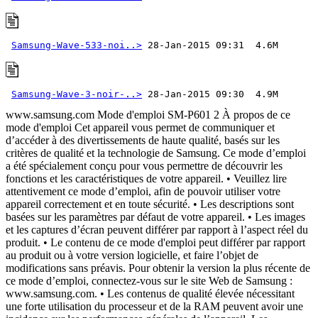
Samsung-Wave-533-noi..>
Samsung-Wave-3-noir-..>
 28-Jan-2015 09:30  4.9M 
www.samsung.com Mode d'emploi SM-P601 2 À propos de ce mode d'emploi Cet appareil vous permet de communiquer et d’accéder à des divertissements de haute qualité, basés sur les critères de qualité et la technologie de Samsung. Ce mode d’emploi a été spécialement conçu pour vous permettre de découvrir les fonctions et les caractéristiques de votre appareil. • Veuillez lire attentivement ce mode d’emploi, afin de pouvoir utiliser votre appareil correctement et en toute sécurité. • Les descriptions sont basées sur les paramètres par défaut de votre appareil. • Les images et les captures d’écran peuvent différer par rapport à l’aspect réel du produit. • Le contenu de ce mode d'emploi peut différer par rapport au produit ou à votre version logicielle, et faire l’objet de modifications sans préavis. Pour obtenir la version la plus récente de ce mode d’emploi, connectez-vous sur le site Web de Samsung : www.samsung.com. • Les contenus de qualité élevée nécessitant une forte utilisation du processeur et de la RAM peuvent avoir une incidence sur les performances générales de l’appareil. Les applications en rapport avec ces contenus peuvent ne pas fonctionner correctement selon les caractéristiques de l’appareil et les conditions d’utilisation. • Les fonctions disponibles et les services supplémentaires peuvent varier selon l’appareil, votre version logicielle ou votre opérateur. • Les applications et leurs fonctions peuvent varier en fonction de votre zone géographique ou des caractéristiques du matériel. Samsung ne peut être tenu responsable des problèmes de performance relatifs aux applications fournies par des éditeurs de logiciels autres que Samsung. • Samsung ne peut être tenu responsable des problèmes de performance ou des incompatibilités découlant de la modification des paramètres de registre par l’utilisateur. Toute tentative de personnalisation du système d’exploitation peut entraîner des problèmes de fonctionnement de l’appareil ou de ses applications. • Les logiciels, sons, fonds d’écran, images ainsi que les autres contenus multimédia fourni(e)s avec cet appareil sont concédés sous licence et leur usage est soumis à une utilisation limitée. L’extraction et l’utilisation de ces éléments à des fins commerciales ou autres constituent une infraction au regard des lois sur les droits d’auteur. Les utilisateurs sont entièrement responsables de toute utilisation illégale d’un contenu multimédia. • Les services de données tels que l’envoi ou la réception de messages, le téléchargement ou le chargement de données, la synchronisation automatique ou l’utilisation de services de localisation peuvent occasionner des frais supplémentaires, en fonction de l’offre à laquelle vous avez souscrit. Afin d’éviter ces frais, choisissez un forfait de connexion approprié. Pour en savoir plus, contactez votre opérateur. À propos de ce mode d'emploi 3 • Les applications fournies par défaut avec l’appareil peuvent être modifiées ou ne plus être disponibles, et ce, sans préavis. Si vous avez des questions à propos d’une application fournie avec l’appareil, contactez un centre de service après-vente Samsung. Pour les applications installées par l’utilisateur, contactez les opérateurs. • Toute modification du système d’exploitation de l’appareil ou installation de logiciels non officiels peut entraîner des dysfonctionnements et corrompre vos données. Ces actions constituent des violations de l’accord de licence Samsung et annuleront votre garantie. Icônes Avertissement : situations susceptibles de vous blesser ou de blesser autrui Attention : situations susceptibles d’endommager votre appareil ou d’autres équipements Remarque : remarques, conseils d’utilisation ou informations complémentaires Droits d’auteur Copyright © 2015 Samsung Electronics Ce mode d’emploi est protégé par les lois internationales sur les droits d’auteur. Il est interdit de reproduire, distribuer, traduire ou transmettre sous quelque forme et par quelque moyen que ce soit, électronique ou mécanique, notamment par photocopie, enregistrement ou stockage dans un système de stockage et de recherche documentaire, tout ou partie de ce document, sans le consentement préalable écrit de Samsung Electronics. À propos de ce mode d'emploi 4 Marques • SAMSUNG et le logo SAMSUNG sont des marques déposées de Samsung Electronics. • Bluetooth® est une marque déposée de Bluetooth SIG, Inc. • Wi-Fi®, Wi-Fi Protected Setup™, Wi-Fi CERTIFIED Passpoint™, Wi-Fi Direct™, Wi-Fi CERTIFIED™ et le logo Wi-Fi sont des marques déposées de Wi-Fi Alliance. • Toutes les autres marques et droits d’auteur demeurent la propriété de leurs propriétaires respectifs. 5 Table des matières Démarrage 7 Présentation de l’appareil 8 Touches 9 S Pen 9 Contenu du coffret 10 Installer la carte SIM ou USIM 11 Charger la batterie 14 Insérer une carte mémoire 16 Remplacer la pointe S Pen 17 Allumer et éteindre l’appareil 17 Manipuler l’appareil 18 Verrouiller et déverrouiller l’appareil 18 Régler le volume 18 Activer le profil Discret Fonctions de base 19 Icônes d’informations 20 Utiliser l’écran tactile 24 Reconnaissance des mouvements 26 Mouvements de la main 27 Utiliser la fonction Multi-fenêtres 31 Utiliser le stylet S Pen 34 Air View 35 Notifications 36 Écran d’accueil 38 Liste des applications 39 Utiliser les applications 40 Aide 40 Saisir du texte 43 Établir une connexion au réseau Wi-Fi 44 Créer un compte 45 Configurer des profils utilisateur 45 Transférer des fichiers 46 Protéger l’appareil 48 Mettre l’appareil à jour Communication 49 Téléphone 54 Contacts 58 Messages 60 Email 61 Gmail 63 Hangouts 63 ChatON 63 Google+ 64 Photos 64 Twitter Web et réseau 65 Internet 66 Chrome 67 Bluetooth 68 Screen Mirroring 69 Samsung Link 69 Group Play 70 Télécommande intelligente Table des matières 6 107 Calculatrice 108 S Translator 108 S Voice 109 S Finder 109 Google 110 Recherche vocale 111 Scrapbook 112 Mes fichiers 114 Téléchargements 114 TripAdvisor 115 Evernote 115 KNOX Géolocalisation 116 Maps Paramètres 117 Accéder au menu des paramètres 117 Connexions 121 Appareil 128 Commandes 133 Général 137 Paramètres Google Dépannage Multimédia 71 Musique 73 Appareil photo 80 Galerie 84 Story Album 84 Vidéo 85 Editeur vidéo 86 YouTube 86 My Magazine 87 Flipboard 87 Businessweek+ 88 NYTimes 88 SketchBook for Galaxy Boutiques d’applications et multimédia 89 Play Store 90 Samsung Apps (GALAXY Apps) 90 Play Livres 91 Play Films et TV 91 Play Musique 91 Play Jeux 91 Play Kiosque Utilitaires 92 S Note 99 Action Memo 100 S Planner 102 Dropbox 102 Cloud 103 Drive 104 POLARIS Office 5 106 Alarme 107 Horloge mondiale 7 Démarrage Présentation de l’appareil Touche Retour Touche Accueil Haut-parleur Capteur de luminosité Touche Menu Connecteur à fonctions multiples Écran tactile Objectif avant Touche Marche/Arrêt Touche de volume Microphone Compartiment pour carte SIM Objectif arrière Compartiment pour carte mémoire Haut-parleur Antenne principale Prise audio 3,5 mm Compartiment pour stylet S Pen Flash Antenne GPS Démarrage 8 • Ne recouvrez pas la zone autour de l’antenne avec vos mains ou tout autre objet. Cela peut entraîner des problèmes de connectivité ou décharger la batterie. • L’utilisation d’une protection d’écran agréée Samsung est recommandée. Les protections d’écran non agréées peuvent provoquer un dysfonctionnement des capteurs. • Évitez de mettre l’écran tactile en contact avec de l’eau. L’humidité ou le contact avec l’eau peut provoquer des dysfonctionnements de l’écran tactile. Touches Touche Fonction Marche/Arrêt • Maintenir cette touche enfoncée pour allumer ou éteindre l’appareil. • Maintenir cette touche enfoncée pendant 7 secondes pour réinitialiser l’appareil en cas d’erreur fatale, ou s’il ne répond plus ou mal. • Appuyer sur cette touche pour verrouiller ou déverrouiller l’appareil. Lorsque l’écran tactile s’éteint, l’appareil passe en mode Verrouillage. Menu • Appuyer sur cette touche pour ouvrir la liste des options disponibles dans l’écran actuel. • Depuis l’écran d’accueil, maintenir cette touche enfoncée pour lancer l’application de recherche S Finder. Accueil • Appuyer sur cette touche pour revenir à l’écran d’accueil. • Maintenir cette touche enfoncée pour ouvrir la liste des applications récentes. Retour • Appuyer sur cette touche pour revenir à l’écran précédent. Volume • Appuyer sur cette touche pour régler le volume de l’appareil. Démarrage 9 S Pen Pointe S Pen Touche S Pen Nom Fonction Pointe S Pen • Réaliser des manipulations de base avec le S Pen (p. 20). Touche S Pen • Réaliser des manipulations avancées avec le S Pen (p. 31). Contenu du coffret Vérifiez le contenu du coffret et assurez-vous que tous les éléments suivants sont présents : • Appareil • Guide de prise en main rapide • Les éléments fournis avec l’appareil et les accessoires disponibles peuvent varier en fonction de votre zone géographique ou de votre opérateur. • Les accessoires fournis ont été spécialement conçus pour votre appareil et peuvent ne pas fonctionner avec d’autres appareils. • L’aspect et les caractéristiques du produit peuvent faire l’objet de modifications sans préavis. • Vous pouvez acheter d’autres accessoires auprès de votre revendeur Samsung. Avant tout achat, assurez-vous qu’ils sont compatibles avec votre appareil. • Certains accessoires, autres que ceux fournis, peuvent ne pas être compatibles avec votre appareil. • Utilisez exclusivement des accessoires homologués par Samsung. Les dysfonctionnements résultant d’une utilisation d’accessoires non homologués ne sont pas couverts par le service de garantie. • La disponibilité de l’ensemble des accessoires dépend entièrement des fabricants. Pour plus d’informations sur la disponibilité des accessoires, consultez le site Web Samsung. Démarrage 10 Installer la carte SIM ou USIM Insérez la carte SIM ou USIM fournie par votre opérateur de téléphonie mobile. Seules les cartes microSIM sont compatibles