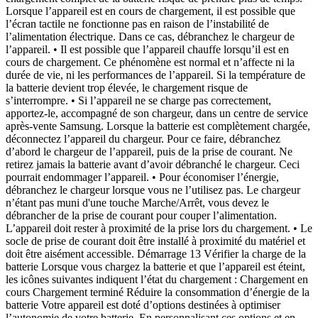
de la prise de courant. Ne retirez jamais la batterie avant d’avoir débranché le chargeur. Ceci pourrait endommager l’appareil. • Pour économiser l’énergie, débranchez le chargeur lorsque vous ne l’utilisez pas. Le chargeur n’étant pas muni d'une touche Marche/Arrêt, vous devez le débrancher de la prise de courant pour couper l’alimentation. L’appareil doit rester à proximité de la prise lors du chargement. • Le socle de prise de courant doit être installé à proximité du matériel et doit être aisément accessible. Démarrage 13 Vérifier la charge de la batterie Lorsque vous chargez la batterie et que l’appareil est éteint, les icônes suivantes indiquent l’état du chargement : Chargement en cours Chargement terminé Réduire la consommation d’énergie de la batterie Votre appareil est doté d’options destinées à optimiser l’autonomie de votre batterie. En personnalisant ces options et en désactivant les applications fonctionnant inutilement en arrièreplan, vous pouvez utiliser l’appareil plus longtemps entre deux chargements : • Lorsque vous n’utilisez pas l’appareil, désactivez l’écran tactile en appuyant sur la touche Marche/Arrêt. • Fermez toutes les applications fonctionnant inutilement en arrière-plan à l’aide du gestionnaire de tâches. • Désactivez la fonction Bluetooth. • Désactivez la fonction Wi-Fi. • Désactivez les applications de synchronisation automatique. • Réduisez la durée du rétroéclairage de l’écran. • Réduisez la luminosité de l’écran. Démarrage 14 Insérer une carte mémoire L’appareil est compatible avec les cartes mémoire d’une capacité allant jusqu’à 64 Go. Selon le fabricant et le modèle, certaines cartes mémoire peuvent ne pas être compatibles avec votre appareil. • Certaines cartes mémoire peuvent ne pas être parfaitement compatibles avec l’appareil. L’utilisation d’une carte mémoire incompatible peut endommager l’appareil ou la carte mémoire elle-même et corrompre les données qui y sont stockées. • Veillez à insérer la carte mémoire du bon côté. • Seules les structures de fichiers FAT et exFAT sont compatibles avec les cartes mémoire de l’appareil. Lorsque vous insérez une carte mémoire formatée avec une autre structure de fichiers, l’appareil vous invite à la reformater. • Une trop grande fréquence des opérations d’effacement et d’écriture réduit la durée de vie des cartes mémoire. • Lorsque vous insérez une carte mémoire dans l’appareil, le répertoire de fichiers de la carte apparaît dans le dossier SD Memory card du menu Mes fichiers. 1 Insérez la carte mémoire en orientant la puce vers le bas. 2 Enfoncez la carte mémoire dans son compartiment jusqu’à ce qu’elle se verrouille. Démarrage 15 Retirer une carte mémoire Avant de retirer la carte mémoire, vous devez au préalable la désactiver pour pouvoir la retirer en toute sécurité. Depuis l’écran d’accueil, appuyez sur → Paramètres → Général → Stockage → Démonter la carte SD. Appuyez avec précaution sur la carte mémoire pour la dégager, puis sortez-la du compartiment. Ne retirez jamais la carte mémoire lorsque l’appareil y enregistre ou lit des informations. Cela pourrait entraîner une perte ou une corruption des données, ou endommager la carte mémoire ou l’appareil. Samsung ne peut être tenu responsable en cas de perte de données résultant d’une utilisation frauduleuse ou en cas de détérioration d’une carte mémoire. Formater une carte mémoire Une carte mémoire ayant été formatée sur un ordinateur peut ne pas être compatible avec l’appareil. Formatez la carte mémoire dans l’appareil. Depuis l’écran d’accueil, appuyez sur → Paramètres → Général → Stockage → Formater la carte SD → Formater la carte SD → Supprimer tout. Avant de formater la carte mémoire, n’oubliez pas d’effectuer des copies de sauvegarde de toutes les données importantes qui y sont stockées. La garantie du fabricant ne couvre pas la perte de données résultant des manipulations de l’utilisateur. Démarrage 16 Remplacer la pointe S Pen Le S Pen est un consommable dont la pointe est susceptible de s'user. Si la pointe est usée, remplacez-la. 1 Immobilisez la pointe avec la pincette, puis tirez. 2 Insérez une nouvelle pointe dans le S Pen jusqu'à ce que vous entendiez un clic. Faites attention à ne pas vous pincer les doigts entre la pointe et la pincette. • Ne réutilisez pas les anciennes pointes. Cela pourrait provoquer un dysfonctionnement du S Pen. • N'appuyez pas trop fort sur la pointe lorsque vous insérez la pointe dans le S Pen. • N'insérez pas la partie ronde de la pointe dans le S Pen. Cela risque d’endommager le S Pen ou l’appareil. La pointe de couleur noire possède un embout de caoutchouc blanc. Si l'embout de caoutchouc est usé, remplacez la pointe. Démarrage 17 Allumer et éteindre l’appareil Si vous allumez l’appareil pour la première fois, suivez les instructions affichées à l’écran pour procéder à sa configuration. Pour allumer l’appareil, maintenez la touche Marche/Arrêt enfoncée pendant quelques secondes. • Respectez toutes les consignes de sécurité et directives formulées par le personnel compétent dans les lieux où l’utilisation d’appareils mobiles est interdite, comme par exemple dans les avions et les hôpitaux. • Pour désactiver les fonctions d'appel et de connexion sans fil, c'est-à-dire les fonctions Wi-Fi et Bluetooth, maintenez la touche Marche/Arrêt enfoncée et appuyez sur Mode Hors-ligne. Pour éteindre l’appareil, maintenez la touche Marche/Arrêt enfoncée, puis appuyez sur Éteindre. Manipuler l’appareil Ne recouvrez pas la zone autour de l’antenne avec vos mains ou tout autre objet. Cela peut entraîner des problèmes de connectivité ou décharger la batterie. Démarrage 18 Verrouiller et déverrouiller l’appareil Pour empêcher toute opération accidentelle de l’appareil lorsque vous ne l’utilisez pas, vous pouvez le verrouiller. Lorsque vous appuyez sur la touche Marche/Arrêt, l’écran s’éteint et l’appareil passe en mode Verrouillage. Il se verrouille également automatiquement si vous ne l’utilisez pas pendant un certain temps. Pour déverrouiller l’appareil, appuyez sur la touche Marche/Arrêt ou sur la touche Accueil, puis faites glisser votre doigt dans n’importe quelle direction sur l'écran. Régler le volume Pour régler le volume de la sonnerie d'appel ou des sons multimédia, appuyez sur la touche de volume Haut ou Bas. Activer le profil Discret Utilisez l’une des méthodes suivantes : • Maintenez la touche de volume Bas enfoncée jusqu’à ce que le profil Discret soit activé. • Maintenez la touche Marche/Arrêt enfoncée, puis appuyez sur Muet ou Vibreur. • Ouvrez le volet des raccourcis en haut de l’écran, puis appuyez sur Son ou Vibreur. 19 Fonctions de base Icônes d’informations Les icônes susceptibles de s'afficher en haut de l’écran vous indiquent le statut de l’appareil. Les icônes répertoriées dans le tableau ci-dessous sont les plus courantes. Icône Signification Aucun signal Puissance du signal Itinérance (hors de la zone de service locale) Réseau GPRS connecté Réseau EDGE connecté Réseau UMTS connecté Réseau HSDPA connecté Réseau HSPA+ connecté Connecté au réseau Wi-Fi Fonction Bluetooth activée GPS activé Appel en cours Appel manqué Fonction Smart Screen activée Synchronisation avec le Web Fonctions de base 20 Icône Signification Connecté à un ordinateur Carte SIM ou USIM absente Nouveau SMS ou MMS Alarme activée S Pen retiré Profil Discret activé Mode Vibreur activé Mode Hors-ligne activé Une erreur s’est produite ou votre attention est nécessaire Niveau de charge de la batterie Utiliser l’écran tactile L’écran tactile réagit uniquement au doigt et au stylet S Pen. • Évitez tout contact de l’écran tactile avec d’autres appareils électriques. Les décharges électrostatiques peuvent provoquer des dysfonctionnements de l’écran tactile. • Pour éviter d’endommager l’écran tactile, n’appuyez pas dessus avec un objet pointu et n’exercez aucune pression excessive avec vos doigts. • Il se peut que l'appareil ne reconnaisse pas la saisie tactile près des bords de l'écran, hors de la zone de saisie dédiée. • Si l’écran tactile reste inactif pendant une période prolongée, des images rémanentes risquent d’apparaître (ou persistance de l’affichage). Éteignez l’écran tactile lorsque vous n’utilisez pas l’appareil. Fonctions de base 21 Mouvements Appuyer Pour ouvrir une application, sélectionner un élément de menu, activer une commande ou saisir un caractère sur le clavier, appuyez sur l’écran tactile avec un seul doigt. Maintenir appuyé Pour ouvrir une fenêtre d’options contextuelle, maintenez votre doigt appuyé sur un élément pendant plus de 2 secondes. Fonctions de base 22 Faire glisser Pour déplacer un élément vers un nouvel emplacement, maintenez votre doigt appuyé sur l’élément et faites-le glisser sur l’écran. Appuyer deux fois Pour effectuer un zoom sur une page Web ou une image, appuyez deux fois sur l’écran. Pour annuler le zoom, appuyez à nouveau à deux reprises sur l'écran. Fonctions de base 23 Effleurer Pour passer d’une fenêtre à l’autre, faites glisser votre doigt vers la gauche ou la droite sur l’écran d’accueil ou dans la liste des applications. Pour parcourir une page Web ou une liste, telle que celle de vos contacts, faites glisser votre doigt vers le haut ou le bas de l’écran. Pincer Pour effectuer un zoom avant sur une page Web, une carte ou une image, placez deux doigts sur l’écran et écartez-les. Rapprochez-les pour effectuer un zoom arrière. Fonctions de base 24 Reconnaissance des mouvements Vous pouvez contrôler l’appareil à l’aide de quelques mouvements simples. Avant toute chose, vérifiez que la fonction de reconnaissance des mouvements est activée. Depuis l’écran d’accueil, appuyez sur → Paramètres → Commandes → Mouvements, puis faites glisser le curseur Mouvements vers la droite. Si l’appareil est soumis à des secousses ou à des chocs excessifs, cela peut entraîner un comportement imprévu. Veillez à contrôler vos gestes. Pivoter l’écran De nombreuses applications autorisent l’affichage en mode Portrait ou Paysa