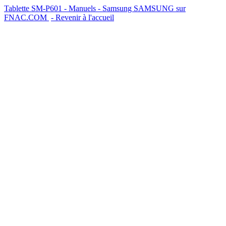
Tablette SM-P601 - Manuels - Samsung
SAMSUNG sur
FNAC.COM
- Revenir à l'accueil