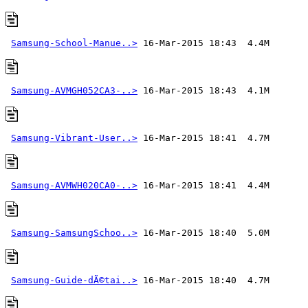
Samsung-School-Manue..>
Samsung-AVMGH052CA3-..>
Samsung-Vibrant-User..>
Samsung-AVMWH020CA0-..>
Samsung-SamsungSchoo..>
Samsung-Guide-dÃ©tai..>