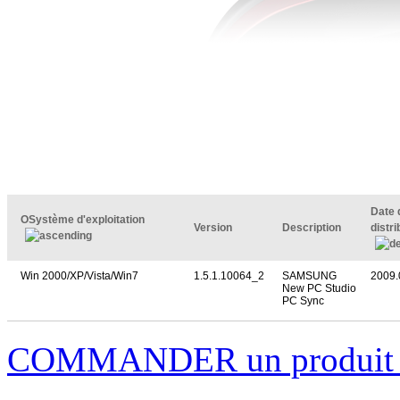
Date 
OSystème d'exploitation
Version
Description
distr
Win 2000/XP/Vista/Win7
1.5.1.10064_2
SAMSUNG
2009.
New PC Studio
PC Sync
COMMANDER un produi