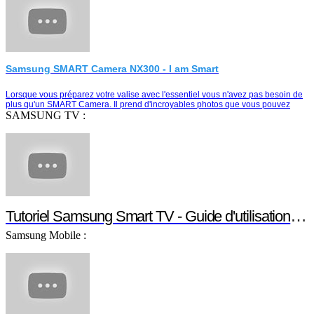
Samsung SMART Camera NX300 - I am Smart
Lorsque vous préparez votre valise avec l'essentiel vous n'avez pas besoin de
plus qu'un SMART Camera. Il prend d'incroyables photos que vous pouvez
partager instantanément e…
SAMSUNG TV :
Tutoriel Samsung Smart TV - Guide d'utilisation S
Samsung Mobile :