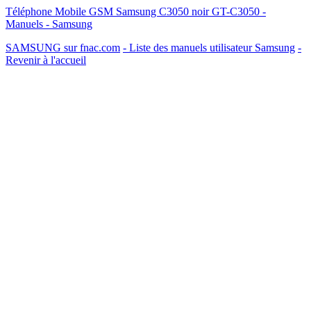
Téléphone Mobile GSM Samsung C3050 noir GT-C3050 -
Manuels - Samsung
SAMSUNG sur fnac.com
- Liste des manuels utilisateur Samsung
-
Revenir à l'accueil