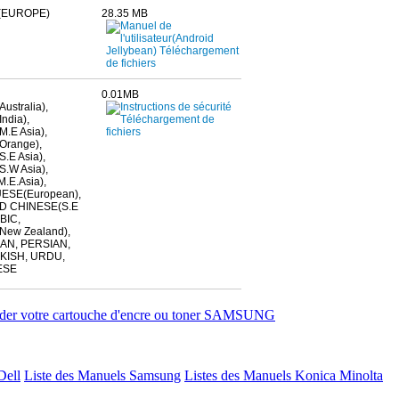
(EUROPE)
28.35 MB
0.01MB
ustralia),
ndia),
.E Asia),
Orange),
.E Asia),
.W Asia),
.E.Asia),
SE(European),
ED CHINESE(S.E
BIC,
New Zealand),
AN, PERSIAN,
RKISH, URDU,
ESE
r votre cartouche d'encre ou toner SAMSUNG
Dell
Liste des Manuels Samsung
Listes des Manuels Konica Minolta