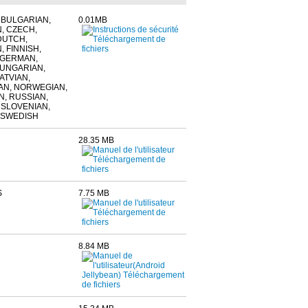
 BULGARIAN,
0.01MB
, CZECH,
DUTCH,
, FINNISH,
 GERMAN,
HUNGARIAN,
LATVIAN,
AN, NORWEGIAN,
, RUSSIAN,
 SLOVENIAN,
 SWEDISH
28.35 MB
S
7.75 MB
8.84 MB