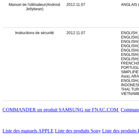
Manuel de l'utilisateur(Android
2012.11.07
ANGLAIS 
Jellybean)
Instructions de sécurité
2012.11.07
ENGLISH,
ENGLISH(A
ENGLISH(I
ENGLISH(M
ENGLISH(
ENGLISH(S
ENGLISH(S
FRENCH(M
PORTUGUE
SIMPLIFI
Asia), ARA
ENGLISH(
INDONESI
THAI, TU
VIETNAM
COMMANDER un produit SAMSUNG sur FNAC.COM
Commande
Liste des manuels APPLE
Liste des produits Sony
Liste des produits 