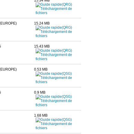
15.34 MB
(EUROPE)
15.24 MB
S
15.43 MB
(EUROPE)
0.53 MB
S
0.9 MB
1.68 MB