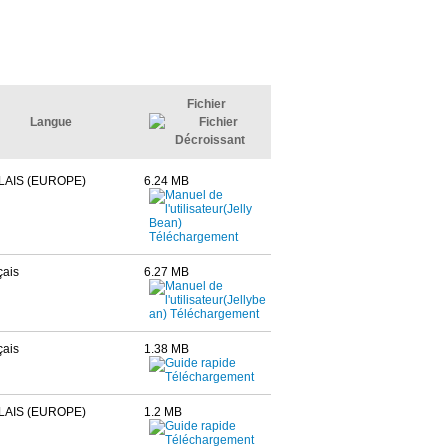
Fichier
Langue
LAIS (EUROPE)
6.24 MB
çais
6.27 MB
çais
1.38 MB
LAIS (EUROPE)
1.2 MB