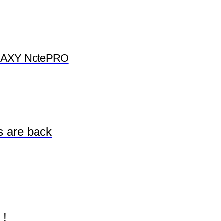
ALAXY NotePRO
s are back
 !