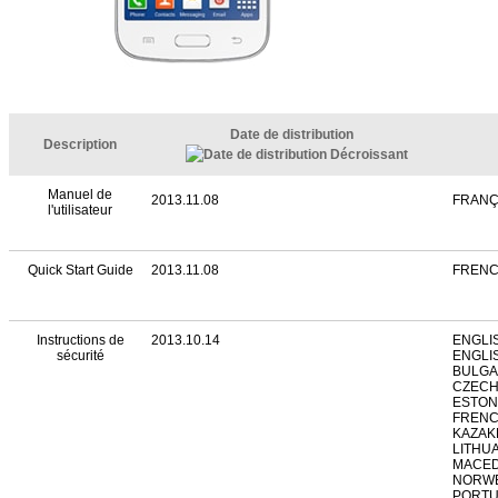
Date de distribution
Description
Manuel de
2013.11.08
FRANÇ
l'utilisateur
Quick Start Guide
2013.11.08
FRENC
Instructions de
2013.10.14
ENGLI
sécurité
ENGLIS
BULGA
CZECH
ESTONI
FRENC
KAZAKH
LITHUA
MACED
NORWE
PORTU