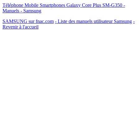
Téléphone Mobile Smartphones Galaxy Core Plus SM-G350 -
Manuels - Samsung
SAMSUNG sur fnac.com
- Liste des manuels utilisateur Samsung
-
Revenir à l'accueil