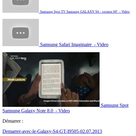
Samsung Spot TV Samsung GALAXY S4 - version 60' - Video
Samsung Safari Imaginaire - Video
Samsung Spot
Samsung Galaxy Note 8.0 - Video
Démarrer :
Demarrer-avec-le-Galaxy-S4-GT-I9505-02.07.2013