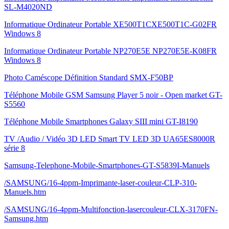
SL-M4020ND
Informatique Ordinateur Portable XE500T1CXE500T1C-G02FR
Windows 8
Informatique Ordinateur Portable NP270E5E NP270E5E-K08FR
Windows 8
Photo Caméscope Définition Standard SMX-F50BP
Téléphone Mobile GSM Samsung Player 5 noir - Open market GT-
S5560
Téléphone Mobile Smartphones Galaxy SIII mini GT-I8190
TV /Audio / Vidéo 3D LED Smart TV LED 3D UA65ES8000R
série 8
Samsung-Telephone-Mobile-Smartphones-GT-S5839I-Manuels
/SAMSUNG/16-4ppm-Imprimante-laser-couleur-CLP-310-
Manuels.htm
/SAMSUNG/16-4ppm-Multifonction-lasercouleur-CLX-3170FN-
Samsung.htm