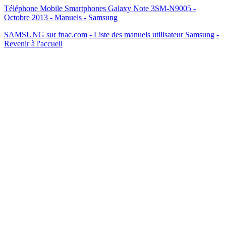
Téléphone Mobile Smartphones Galaxy Note 3SM-N9005 -
Octobre 2013 - Manuels - Samsung
SAMSUNG sur fnac.com
- Liste des manuels utilisateur Samsung
-
Revenir à l'accueil