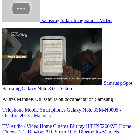
Samsung Safari Imaginaire - Video
Samsung Spot
Samsung Galaxy Note 8.0 - Video
Autres Manuels Utilisateurs ou documentation Samsung :
Téléphone Mobile Smartphones Galaxy Note 3SM-N9005 -
Octobre 2013 - Manuels
TV Audio / Vidéo Home Cinéma Blu-ray HT-FS5200/ZF, Home
Cinéma 2.1, Blu-Ray 3D, Smart Hub, Bluetooth - Manuels