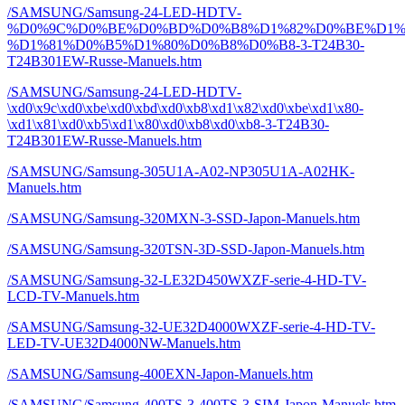
/SAMSUNG/Samsung-24-LED-HDTV-
%D0%9C%D0%BE%D0%BD%D0%B8%D1%82%D0%BE%D1%
%D1%81%D0%B5%D1%80%D0%B8%D0%B8-3-T24B30-
T24B301EW-Russe-Manuels.htm
/SAMSUNG/Samsung-24-LED-HDTV-
\xd0\x9c\xd0\xbe\xd0\xbd\xd0\xb8\xd1\x82\xd0\xbe\xd1\x80-
\xd1\x81\xd0\xb5\xd1\x80\xd0\xb8\xd0\xb8-3-T24B30-
T24B301EW-Russe-Manuels.htm
/SAMSUNG/Samsung-305U1A-A02-NP305U1A-A02HK-
Manuels.htm
/SAMSUNG/Samsung-320MXN-3-SSD-Japon-Manuels.htm
/SAMSUNG/Samsung-320TSN-3D-SSD-Japon-Manuels.htm
/SAMSUNG/Samsung-32-LE32D450WXZF-serie-4-HD-TV-
LCD-TV-Manuels.htm
/SAMSUNG/Samsung-32-UE32D4000WXZF-serie-4-HD-TV-
LED-TV-UE32D4000NW-Manuels.htm
/SAMSUNG/Samsung-400EXN-Japon-Manuels.htm
/SAMSUNG/Samsung-400TS-3-400TS-3-SIM-Japon-Manuels.htm