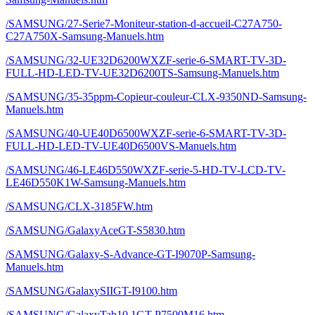
/SAMSUNG/27-Serie7-Moniteur-station-d-accueil-C27A750-
C27A750X-Samsung-Manuels.htm
/SAMSUNG/32-UE32D6200WXZF-serie-6-SMART-TV-3D-
FULL-HD-LED-TV-UE32D6200TS-Samsung-Manuels.htm
/SAMSUNG/35-35ppm-Copieur-couleur-CLX-9350ND-Samsung-
Manuels.htm
/SAMSUNG/40-UE40D6500WXZF-serie-6-SMART-TV-3D-
FULL-HD-LED-TV-UE40D6500VS-Manuels.htm
/SAMSUNG/46-LE46D550WXZF-serie-5-HD-TV-LCD-TV-
LE46D550K1W-Samsung-Manuels.htm
/SAMSUNG/CLX-3185FW.htm
/SAMSUNG/GalaxyAceGT-S5830.htm
/SAMSUNG/Galaxy-S-Advance-GT-I9070P-Samsung-
Manuels.htm
/SAMSUNG/GalaxySIIGT-I9100.htm
/SAMSUNG/GalaxyTab10.1GT-P7500M16.htm