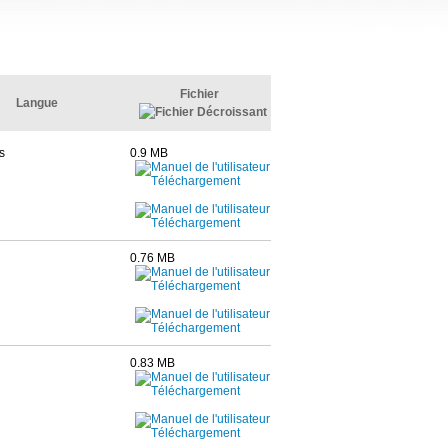
Fichier
Langue
s
0.9 MB
0.76 MB
0.83 MB