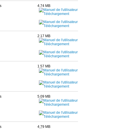
s
4.74 MB
2.17 MB
1.57 MB
s
5.09 MB
s
4.79 MB