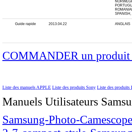
NORWEGIA
PORTUGU
ROMANIAN
SPANISH,
Guide rapide
2013.04.22
ANGLAIS
COMMANDER un produi
Liste des manuels APPLE
Liste des produits Sony
Liste des produits 
Manuels Utilisateurs Samsu
Samsung-Photo-Camescop