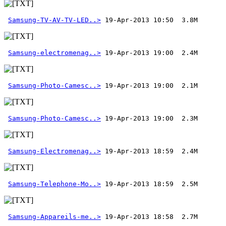
Samsung-TV-AV-TV-LED..>
 19-Apr-2013 10:50  3.8M
Samsung-electromenag..>
Samsung-Photo-Camesc..>
Samsung-Photo-Camesc..>
Samsung-Electromenag..>
Samsung-Telephone-Mo..>
Samsung-Appareils-me..>