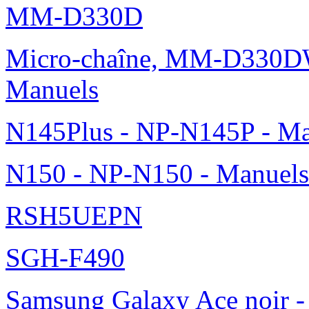
MM-D330D
Micro-chaîne, MM-D330DW
Manuels
N145Plus - NP-N145P - Ma
N150 - NP-N150 - Manuels
RSH5UEPN
SGH-F490
Samsung Galaxy Ace noir -