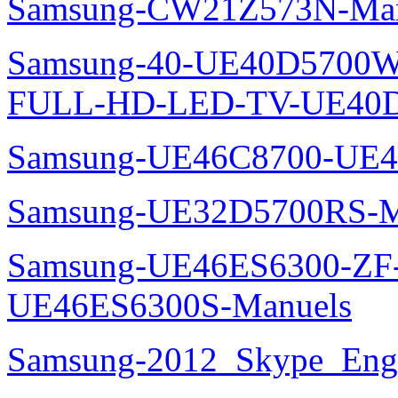
Samsung-CW21Z573N-Man
Samsung-40-UE40D5700W
FULL-HD-LED-TV-UE40D
Samsung-UE46C8700-UE4
Samsung-UE32D5700RS-M
Samsung-UE46ES6300-ZF
UE46ES6300S-Manuels
Samsung-2012_Skype_Eng