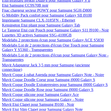
Etui-Brassard Belkin DualFit pour Samsung Galaxy S II
Etui Samsung CC9S70B noir
Fnac chargeur secteur POWY pour Samsung SGH-D800
G-Mobility Pack confort pour Samsung Galaxy SII i9100
Imprimante Samsung CLX-3185FN - Ethernet
Kensington Etui pliant pour Samsung Galaxy Tab
Le Tanneur Etui cuir Pouch pour Samsung Galaxy S11 I9100 - Noir
Lunettes 3D actives Samsung SSG-4100GB
Modelabs 2 protections écran pour Samsung Galaxy ACE S5830
Modelabs Lot de 2 protections d'écran One Touch pour Samsung
Galaxy Y S5360 - Transparentes
Modelabs Lot de 2 protections d'écran pour Samsung Galaxy Note -
Transparentes
Muvit Adaptateur Jack 3,5 mm pour Samsung (ancienne
connectique)
Muvit Coque à rabat Agenda pour Samsung Galaxy Note - Noire
Muvit Coque Doodle Coeur pour Samsung i9000 Galaxy S
Muvit Coque Doodle Extraterrestres pour Samsung i9000 Galaxy S
Muvit Coque Doodle Rose pour Samsung i9000 Galaxy S
Muvit Coque silicone pour Samsung Galaxy Ace
Muvit Coque silicone pour Samsung Galaxy - Noire
Muvit Etui Clapet pour Samsung I9100 - Noir
Muvit Etui Slim Clapet pour Samsung Galaxy Note