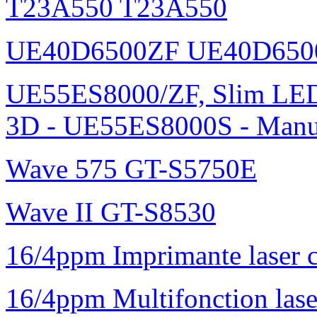
T23A550 T23A550
UE40D6500ZF UE40D650
UE55ES8000/ZF, Slim L
3D - UE55ES8000S - Manu
Wave 575 GT-S5750E
Wave II GT-S8530
16/4ppm Imprimante laser 
16/4ppm Multifonction la