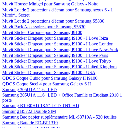
Muvit Housse Minigel pour Samsung Galaxy - Noire
Muvit Lot de 2 protections d'écran pour Samsung nexus S - 1
Miroir/1 Secret
Muvit Lot de 2 protections d'écran pour Samsung S5830
Muvit Pack Accessoires pour Samsung S5830
Muvit Sticker Carbone pour Samsung I9100
Muvit Sticker Drapeau pour Samsung I9100 - I Love Ibiza
Muvit Sticker Drapeau pour Samsung I9100 - I Love London
Muvit Sticker Drapeau pour Samsung I9100 - I Love New-York
Muvit Sticker Drapeau pour Samsung I9100 - I Love Paris
Muvit Sticker Drapeau pour Samsung I9100 - I Love Tokyo
Muvit Sticker Drapeau pour Samsung I9100 - United Kingdom
Muvit Sticker Drapeau pour Samsung I9100 - USA
QDOS Coque Cubic pour Samsung Galaxy II I9100
QDOS Coque Steel 4 pour Samsung Galaxy S II
Samsung 305U1A 11,6" LED
Samsung 305U1A 11,6" LED + Office Famille et Etudiant 2010 1
poste
Samsung B1930HD 18.5" LCD TNT HD
Samsung B5722 Double SIM
Samsung Bac papier supplémentaire ML-S3710A - 520 feuilles
Samsung Batterie ED-BP1310