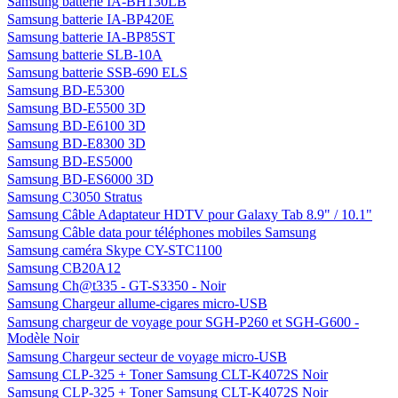
Samsung batterie IA-BH130LB
Samsung batterie IA-BP420E
Samsung batterie IA-BP85ST
Samsung batterie SLB-10A
Samsung batterie SSB-690 ELS
Samsung BD-E5300
Samsung BD-E5500 3D
Samsung BD-E6100 3D
Samsung BD-E8300 3D
Samsung BD-ES5000
Samsung BD-ES6000 3D
Samsung C3050 Stratus
Samsung Câble Adaptateur HDTV pour Galaxy Tab 8.9" / 10.1"
Samsung Câble data pour téléphones mobiles Samsung
Samsung caméra Skype CY-STC1100
Samsung CB20A12
Samsung Ch@t335 - GT-S3350 - Noir
Samsung Chargeur allume-cigares micro-USB
Samsung chargeur de voyage pour SGH-P260 et SGH-G600 -
Modèle Noir
Samsung Chargeur secteur de voyage micro-USB
Samsung CLP-325 + Toner Samsung CLT-K4072S Noir
Samsung CLP-325 + Toner Samsung CLT-K4072S Noir