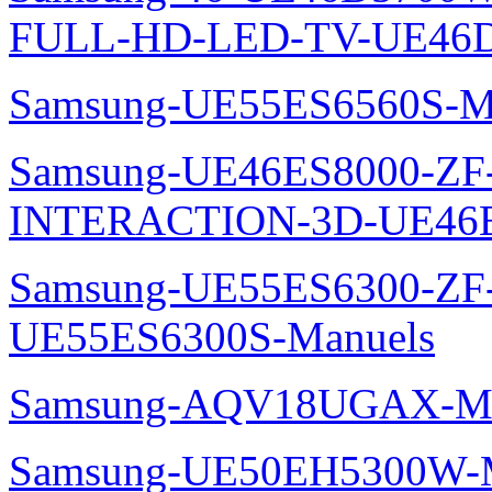
FULL-HD-LED-TV-UE46D
Samsung-UE55ES6560S-M
Samsung-UE46ES8000-ZF
INTERACTION-3D-UE46E
Samsung-UE55ES6300-ZF
UE55ES6300S-Manuels
Samsung-AQV18UGAX-Ma
Samsung-UE50EH5300W-M