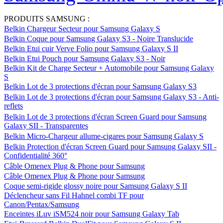
PRODUITS SAMSUNG :
Belkin Chargeur Secteur pour Samsung Galaxy S
Belkin Coque pour Samsung Galaxy S3 - Noire Translucide
Belkin Etui cuir Verve Folio pour Samsung Galaxy S II
Belkin Etui Pouch pour Samsung Galaxy S3 - Noir
Belkin Kit de Charge Secteur + Automobile pour Samsung Galaxy
S
Belkin Lot de 3 protections d'écran pour Samsung Galaxy S3
Belkin Lot de 3 protections d'écran pour Samsung Galaxy S3 - Anti-
reflets
Belkin Lot de 3 protections d'écran Screen Guard pour Samsung
Galaxy SII - Transparentes
Belkin Micro-Chargeur allume-cigares pour Samsung Galaxy S
Belkin Protection d'écran Screen Guard pour Samsung Galaxy SII -
Confidentialité 360°
Câble Omenex Plug & Phone pour Samsung
Câble Omenex Plug & Phone pour Samsung
Coque semi-rigide glossy noire pour Samsung Galaxy S II
Déclencheur sans Fil Hahnel combi TF pour
Canon/Pentax/Samsung
Enceintes iLuv iSM524 noir pour Samsung Galaxy Tab