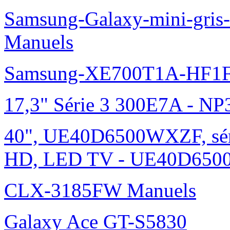
Samsung-Galaxy-mini-gris
Manuels
Samsung-XE700T1A-HF1F
17,3" Série 3 300E7A - N
40", UE40D6500WXZF, sé
HD, LED TV - UE40D6500
CLX-3185FW Manuels
Galaxy Ace GT-S5830