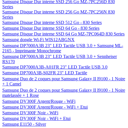
Samsung CLX-3185FW WiFi
Samsung CLX-3185FW WiFi + Toner Samsung CLT-K4072S Noir
+ MCL Samar câble imprimante USB 2.0
Samsung CLX-3185N Ethernet
Samsung CLX-3185W - Imprimante Multifonctions WiFi &
Ethernet
Samsung CLX-6220FX - Imprimante Multifonctions Ethernet
Samsung Coque pour Galaxy S3 - Blanche
Samsung Coque pour Galaxy S3 - Noire
Samsung CY-SMN1000D meuble TV
Samsung Disque Dur interne SSD 128 Go - 830 Series
Samsung Disque Dur interne SSD 128 Go MZ-7PC128N 830
Series
Samsung Disque Dur interne SSD 256 Go MZ-7PC256D 830
Series
Samsung Disque Dur interne SSD 256 Go MZ-7PC256N 830
Series
Samsung Disque Dur interne SSD 512 Go - 830 Series
Samsung Disque Dur interne SSD 64 Go - 830 Series
Samsung Disque Dur interne SSD 64 Go MZ-7PC064D 830 Series
Samsung dongle Wi-Fi WIS12ABGNX
Samsung DP7000A3B 23" LED Tactile USB 3.0 + Samsung ML-
2165 - Imprimante Monochrome
Samsung DP7000A3B 23" LED Tactile USB 3.0 + Sennheiser