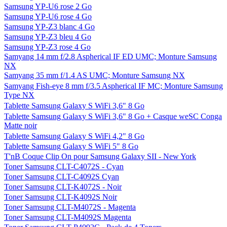
Samsung WB150F Blanc - WiFi
Samsung WB150F Noir - WiFi
Samsung WB690 Noir
Samsung WB700 Noir
Samsung WB850F Noir - WiFi - GPS
Samsung WMN250M accroche murale
Samsung XE700T1A-A02FR 11,6" 64 Go SSD
Samsung YP-F3 bleu 2 Go
Samsung YP-F3 rose 2 Go
Samsung YP-Q3 rose 8 Go
Samsung YP-Q3 rose 8 Go + Casque JVC HA-S155-P rose
Samsung YP-U6 noir 2 Go
Samsung YP-U6 noir 4 Go
Samsung YP-U6 rose 2 Go
Samsung YP-U6 rose 4 Go
Samsung YP-Z3 blanc 4 Go
Samsung YP-Z3 bleu 4 Go
Samsung YP-Z3 rose 4 Go
Samyang 14 mm f/2.8 Aspherical IF ED UMC; Monture Samsung
NX
Samyang 35 mm f/1.4 AS UMC; Monture Samsung NX
Samyang Fish-eye 8 mm f/3.5 Aspherical IF MC; Monture Samsung
Type NX