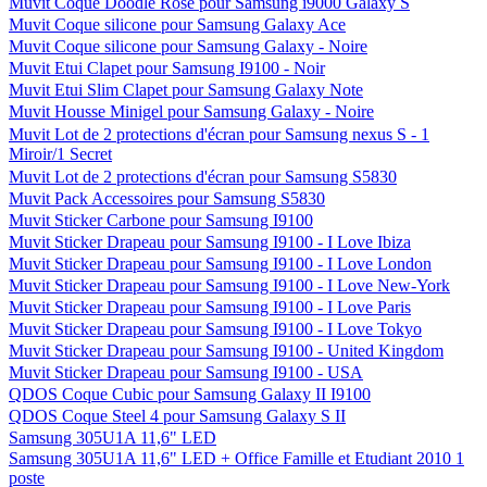
Le Tanneur Etui cuir Pouch pour Samsung Galaxy S11 I9100 - Noir
Lunettes 3D actives Samsung SSG-4100GB
Modelabs 2 protections écran pour Samsung Galaxy ACE S5830
Modelabs Lot de 2 protections d'écran One Touch pour Samsung
Galaxy Y S5360 - Transparentes
Modelabs Lot de 2 protections d'écran pour Samsung Galaxy Note -
Transparentes
Muvit Adaptateur Jack 3,5 mm pour Samsung (ancienne
connectique)
Muvit Coque à rabat Agenda pour Samsung Galaxy Note - Noire
Muvit Coque Doodle Coeur pour Samsung i9000 Galaxy S
Muvit Coque Doodle Extraterrestres pour Samsung i9000 Galaxy S
Muvit Coque Doodle Rose pour Samsung i9000 Galaxy S
Muvit Coque silicone pour Samsung Galaxy Ace
Muvit Coque silicone pour Samsung Galaxy - Noire
Muvit Etui Clapet pour Samsung I9100 - Noir
Muvit Etui Slim Clapet pour Samsung Galaxy Note
Muvit Housse Minigel pour Samsung Galaxy - Noire
Muvit Lot de 2 protections d'écran pour Samsung nexus S - 1
Miroir/1 Secret
Muvit Lot de 2 protections d'écran pour Samsung S5830
Muvit Pack Accessoires pour Samsung S5830