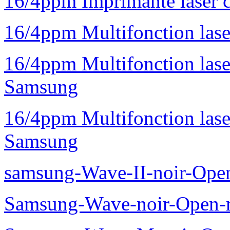
UE55ES8000/ZF, Slim L
3D - UE55ES8000S - Manu
Wave 575 GT-S5750E
Wave II GT-S8530
16/4ppm Imprimante laser 
16/4ppm Multifonction la
16/4ppm Multifonction la
Samsung