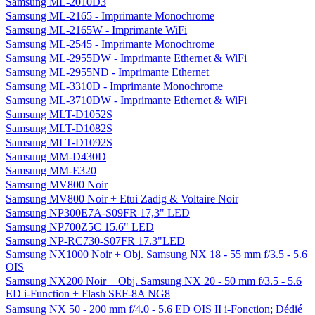
Samsung HW-E350
Samsung HW-E450
Samsung I9103 Galaxy R (sous Android)
Samsung Kit de connexion USB & SD pour Galaxy Tab 10.1"
Samsung Kit de vidéosurveillance tout-en-un SDE-3003P/EX
Samsung Kit de vidéosurveillance tout-en-un SME-4220
Samsung kit HDMI
Samsung kit papier 10 x 15 cm
Samsung kit piéton filaire stéréo Jack 3,5 mm
Samsung LE32E420
Samsung LE40D503
Samsung ML-1630/SCX4500
Samsung ML-2010D3
Samsung ML-2165 - Imprimante Monochrome
Samsung ML-2165W - Imprimante WiFi
Samsung ML-2545 - Imprimante Monochrome
Samsung ML-2955DW - Imprimante Ethernet & WiFi
Samsung ML-2955ND - Imprimante Ethernet
Samsung ML-3310D - Imprimante Monochrome
Samsung ML-3710DW - Imprimante Ethernet & WiFi
Samsung MLT-D1052S
Samsung MLT-D1082S