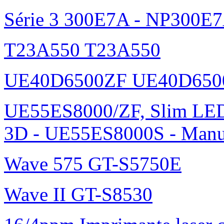
Samsung Galaxy S III - GT
Samsung Galaxy S noir - O
Samsung Galaxy NoteGT-
Samsung Galaxy SGT-I900
Série 3 300E7A - NP300E
T23A550 T23A550
UE40D6500ZF UE40D650