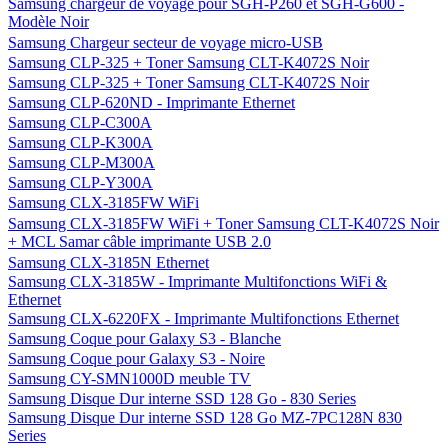
Samsung BD-E5500 3D
Samsung BD-E6100 3D
Samsung BD-E8300 3D
Samsung BD-ES5000
Samsung BD-ES6000 3D
Samsung C3050 Stratus
Samsung Câble Adaptateur HDTV pour Galaxy Tab 8.9" / 10.1"
Samsung Câble data pour téléphones mobiles Samsung
Samsung caméra Skype CY-STC1100
Samsung CB20A12
Samsung Ch@t335 - GT-S3350 - Noir
Samsung Chargeur allume-cigares micro-USB
Samsung chargeur de voyage pour SGH-P260 et SGH-G600 -
Modèle Noir
Samsung Chargeur secteur de voyage micro-USB
Samsung CLP-325 + Toner Samsung CLT-K4072S Noir
Samsung CLP-325 + Toner Samsung CLT-K4072S Noir
Samsung CLP-620ND - Imprimante Ethernet
Samsung CLP-C300A
Samsung CLP-K300A
Samsung CLP-M300A
Samsung CLP-Y300A