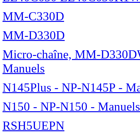
Galaxy Tab 10.1 GT-P750
Galaxy YGT-S5360
LE32C350 LE32C350D1
LE40C630 LE40C630K1
MM-C330D
MM-D330D
Micro-chaîne, MM-D330DW