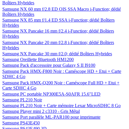
Samsung MLT-D1092S
Samsung MM-D430D
Samsung MM-E320
Samsung MV800 Noir
Samsung MV800 Noir + Etui Zadig & Voltaire Noir
Samsung NP300E7A-S09FR 17,3" LED
Samsung NP700Z5C 15.6" LED
Samsung NP-RC730-S07FR 17.3"LED
Samsung NX1000 Noir + Obj. Samsung NX 18 - 55 mm f/3.5 - 5.6
OIS
Samsung NX200 Noir + Obj. Samsung NX 20 - 50 mm f/3.5 - 5.6
ED i-Function + Flash SEF-8A NG8
Samsung NX 50 - 200 mm f/4.0 - 5.6 ED OIS II i-Fonction; Dédié
Boîtiers Hybrides
Samsung NX 60 mm f/2.8 ED OIS SSA Macro i-Function; dédié
Boîtiers Hybrides
Samsung NX 85 mm f/1.4 ED SSA i-Function; dédié Boîtiers
Hybrides
Samsung NX Pancake 16 mm f/2.4 i-Function; dédié Boîtiers
Hybrides
Samsung NX Pancake 20 mm f/2.8 i-Function; dédié Boîtiers
Hybrides
Samsung NX Pancake 30 mm f/2.0; dédié Boîtiers Hybrides