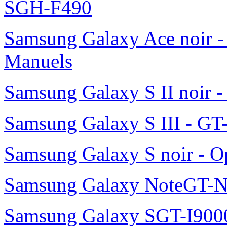
Manuels
N145Plus - NP-N145P - Ma
N150 - NP-N150 - Manuels
RSH5UEPN
SGH-F490
Samsung Galaxy Ace noir -
Manuels
Samsung Galaxy S II noir 