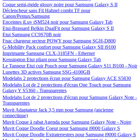
Belkin Etui Pouch pour Samsung Galaxy S3 - Noir
Belkin Kit de Charge Secteur + Automobile pour Samsung Galaxy
S
Belkin Lot de 3 protections d'écran pour Samsung Galaxy S3
Belkin Lot de 3 protections d'écran pour Samsung Galaxy S3 - Anti-
reflets
Belkin Lot de 3 protections d'écran Screen Guard pour Samsung
Galaxy SII - Transparentes
Belkin Micro-Chargeur allume-cigares pour Samsung Galaxy S
Belkin Protection d'écran Screen Guard pour Samsung Galaxy SII -
Confidentialité 360°
Câble Omenex Plug & Phone pour Samsung
Câble Omenex Plug & Phone pour Samsung
Coque semi-rigide glossy noire pour Samsung Galaxy S II
Déclencheur sans Fil Hahnel combi TF pour
Canon/Pentax/Samsung
Enceintes iLuv iSM524 noir pour Samsung Galaxy Tab
Etui-Brassard Belkin DualFit pour Samsung Galaxy S II
Etui Samsung CC9S70B noir
Fnac chargeur secteur POWY pour Samsung SGH-D800
G-Mobility Pack confort pour Samsung Galaxy SII i9100
Imprimante Samsung CLX-3185FN - Ethernet
Kensington Etui pliant pour Samsung Galaxy Tab