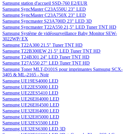
Samsung ST200F Rouge - WiFi
Samsung ST200F Violet - WiFi
Samsung ST65 Noir
Samsung ST65 Rouge
Samsung ST66 Noir
Samsung ST77 Blanc
Samsung ST77 Noir
Samsung ST77 Rouge
Samsung ST77 Violet
Samsung ST88 Noir
Samsung station d'accueil
Samsung station d'accueil HD2
Samsung Station d'accueil pour tablette Galaxy Tab 8,9"
Samsung station d'accueil SSD-760 E2/EUR
Samsung SyncMaster C23A550U 23" LED
Samsung SyncMaster C23A750X 23" LED
Samsung Syncmaster S23A700D 23" LED 3D
Samsung Syncmaster T22A550 21,5" LED Tuner TNT HD
Samsung Système de vidéosurveillance Baby Monitor SEW-
3022WP/ EX
Samsung T22A300 21.5" Tuner TNT HD
Samsung T22B300EW 21,5" LED Tuner TNT HD
Samsung T24B301 24" LED Tuner TNT HD