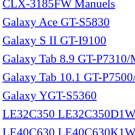
Samsung-XE700T1A-HF1F
17,3" Série 3 300E7A - N
40", UE40D6500WXZF, sé
HD, LED TV - UE40D6500
CLX-3185FW Manuels
Galaxy Ace GT-S5830
Galaxy S II GT-I9100
Galaxy Tab 8.9 GT-P7310