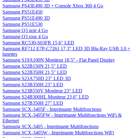
Samsung Oreillette Bluetooth HM1200
Samsung Pack d'accessoire pour Galaxy S II I9100
Samsung Pack HMX-F800 Noir : Caméscope HD + Etui + Carte
SDHC 4 Go
Samsung Pack HMX-Q200 Noir : Caméscope Full HD + Etui +
Carte SDHC 4 Go
Samsung PC portable NP300E5A-S0AFR 15.6"LED
Samsung PL210 Noir
Samsung PL210 Noir + Carte mémoire Lexar MicroSDHC 8 Go
Samsung Player mini 2 c3310 - Gris Métal
Samsung Port parallèle ML-PAR100 pour imprimante
Samsung PS43E450
Samsung PS43E490 3D
Samsung PS43E490 3D + Console Xbox 360 4 Go
Samsung PS51E450
Samsung PS51E490 3D
Samsung PS51E530
Samsung Q3 noir 4 Go
Samsung Q3 rose 4 Go
Samsung RC530-S03FR 15,6" LED
Samsung RF712 E7P-C7261 17,3" LED 3D Blu-Ray USB 3.0 +
lunettes
Samsung S19A100N Moniteur 18,5" - Flat Panel Display