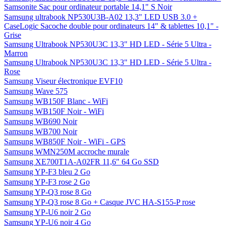
Samsung UE46EH5000 LED
Samsung UE46ES5500 LED
Samsung UE46ES6300 LED 3D
Samsung UE46ES6300 LED 3D + Console Xbox 360 4 Go
Samsung UE46ES6710 LED 3D blanc
Samsung UE46ES8000 LED 3D
Samsung UE55ES6300 LED 3D
Samsung UE55ES6300 LED 3D + Console Xbox 360 4 Go
Samsung UE60ES6100 LED 3D
Samsung ultrabook NP530U3B 13,3" - Aluminium + Microsoft
Explorer Touch Mouse - Souris BlueTrack sans fil
Samsung ultrabook NP530U3B 13,3" LED USB 3.0 - Aluminium
Samsung ultrabook NP530U3B 13,3" LED USB 3.0 - Aluminium+
Samsonite Sac pour ordinateur portable 14,1" S Noir
Samsung ultrabook NP530U3B-A02 13,3" LED USB 3.0 +
CaseLogic Sacoche double pour ordinateurs 14" & tablettes 10,1" -
Grise
Samsung Ultrabook NP530U3C 13,3" HD LED - Série 5 Ultra -
Marron
Samsung Ultrabook NP530U3C 13,3" HD LED - Série 5 Ultra -
Rose
Samsung Viseur électronique EVF10
Samsung Wave 575