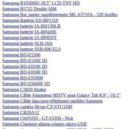
Muvit Sticker Carbone pour Samsung I9100
Muvit Sticker Drapeau pour Samsung I9100 - I Love Ibiza
Muvit Sticker Drapeau pour Samsung I9100 - I Love London
Muvit Sticker Drapeau pour Samsung I9100 - I Love New-York
Muvit Sticker Drapeau pour Samsung I9100 - I Love Paris
Muvit Sticker Drapeau pour Samsung I9100 - I Love Tokyo
Muvit Sticker Drapeau pour Samsung I9100 - United Kingdom
Muvit Sticker Drapeau pour Samsung I9100 - USA
QDOS Coque Cubic pour Samsung Galaxy II I9100
QDOS Coque Steel 4 pour Samsung Galaxy S II
Samsung 305U1A 11,6" LED
Samsung 305U1A 11,6" LED + Office Famille et Etudiant 2010 1
poste
Samsung B1930HD 18.5" LCD TNT HD
Samsung B5722 Double SIM
Samsung Bac papier supplémentaire ML-S3710A - 520 feuilles
Samsung Batterie ED-BP1310
Samsung batterie IA-BH130LB
Samsung batterie IA-BP420E
Samsung batterie IA-BP85ST
Samsung batterie SLB-10A
Samsung batterie SSB-690 ELS
Samsung BD-E5300