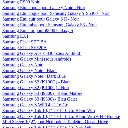
RS170
Samsung DP7000A3B-A01FR 23" LED Tactile USB 3.0
Samsung DP700A3B-S02FR 23" LED Tactile
Samsung Duo de 2 coques pour Samsung Galaxy II I9100 - 1 Noire
+ 1 Camel
Samsung Duo de 2 coques pour Samsung Galaxy II I9100 - 1 Noire
matelassée + 1 Rose
Samsung DV300F Argent/Rouge - WiFi
Samsung DV300F Argent/Rouge - WiFi + Etui
Samsung DV300F Noir - WiFi
Samsung DV300F Noir - WiFi + Etui
Samsung E1150 - Silver
Samsung ES90 Noir
Samsung Etui coque pour Galaxy Note - Noir
Samsung Etui coque pour Samsung Galaxy Y S5360 - Noir
Samsung Etui cuir pour Galaxy S II - Noir
Samsung Etui rabat pour Samsung Galaxy S3 - Noir
Samsung Eui cuir pour i9000 Galaxy S
Samsung EX1
Samsung Flash SEF15A
Samsung Flash SEF20A
Samsung Galaxy Ace s5830 (sous Android)