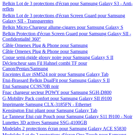
Belkin Lot de 3 protections d'écran pour Samsung Galaxy S3 - Anti-
reflets
Belkin Lot de 3 protections d'écran Screen Guard pour Samsung
Galaxy SII - Transparentes
Belkin Micro-Chargeur allume-cigares pour Samsung Galaxy S
Belkin Protection d'écran Screen Guard pour Samsung Galaxy SII -
Confidentialité 360°
Câble Omenex Plug & Phone pour Samsung
Câble Omenex Plug & Phone pour Samsung
Coque semi-rigide glossy noire pour Samsung Galaxy S II
Déclencheur sans Fil Hahnel combi TF pour
Canon/Pentax/Samsung
Enceintes iLuv iSM524 noir pour Samsung Galaxy Tab
Etui-Brassard Belkin DualFit pour Samsung Galaxy S II
Etui Samsung CC9S70B noir
Fnac chargeur secteur POWY pour Samsung SGH-D800
G-Mobility Pack confort pour Samsung Galaxy SII i9100
Imprimante Samsung CLX-3185FN - Ethernet
Kensington Etui pliant pour Samsung Galaxy Tab
Le Tanneur Etui cuir Pouch pour Samsung Galaxy S11 I9100 - Noir
Lunettes 3D actives Samsung SSG-4100GB
Modelabs 2 protections écran pour Samsung Galaxy ACE S5830
Modelabs Lot de 2 protections d'écran One Touch pour Samsung