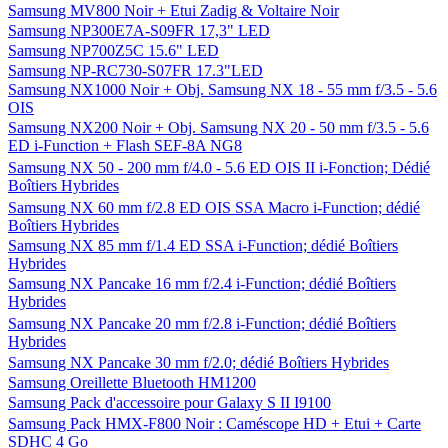
Samsung MV800 Noir + Etui Zadig & Voltaire Noir
Samsung NP300E7A-S09FR 17,3" LED
Samsung NP700Z5C 15.6" LED
Samsung NP-RC730-S07FR 17.3"LED
Samsung NX1000 Noir + Obj. Samsung NX 18 - 55 mm f/3.5 - 5.6
OIS
Samsung NX200 Noir + Obj. Samsung NX 20 - 50 mm f/3.5 - 5.6
ED i-Function + Flash SEF-8A NG8
Samsung NX 50 - 200 mm f/4.0 - 5.6 ED OIS II i-Fonction; Dédié
Boîtiers Hybrides
Samsung NX 60 mm f/2.8 ED OIS SSA Macro i-Function; dédié
Boîtiers Hybrides
Samsung NX 85 mm f/1.4 ED SSA i-Function; dédié Boîtiers
Hybrides
Samsung NX Pancake 16 mm f/2.4 i-Function; dédié Boîtiers
Hybrides
Samsung NX Pancake 20 mm f/2.8 i-Function; dédié Boîtiers
Hybrides
Samsung NX Pancake 30 mm f/2.0; dédié Boîtiers Hybrides
Samsung Oreillette Bluetooth HM1200
Samsung Pack d'accessoire pour Galaxy S II I9100
Samsung Pack HMX-F800 Noir : Caméscope HD + Etui + Carte
SDHC 4 Go