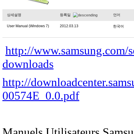
상세설명
등록일
언어
User Manual (Windows 7)
2012.03.13
한국어
http://www.samsung.com/
downloads
http://downloadcenter.sa
00574E_0.0.pdf
Manuels Utilisateurs Samsu