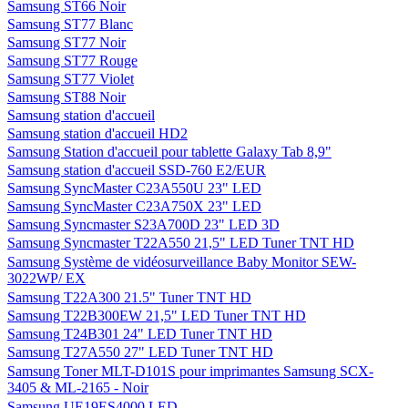
Samsung ST66 Noir
Samsung ST77 Blanc
Samsung ST77 Noir
Samsung ST77 Rouge
Samsung ST77 Violet
Samsung ST88 Noir
Samsung station d'accueil
Samsung station d'accueil HD2
Samsung Station d'accueil pour tablette Galaxy Tab 8,9"
Samsung station d'accueil SSD-760 E2/EUR
Samsung SyncMaster C23A550U 23" LED
Samsung SyncMaster C23A750X 23" LED
Samsung Syncmaster S23A700D 23" LED 3D
Samsung Syncmaster T22A550 21,5" LED Tuner TNT HD
Samsung Système de vidéosurveillance Baby Monitor SEW-
3022WP/ EX
Samsung T22A300 21.5" Tuner TNT HD
Samsung T22B300EW 21,5" LED Tuner TNT HD
Samsung T24B301 24" LED Tuner TNT HD
Samsung T27A550 27" LED Tuner TNT HD
Samsung Toner MLT-D101S pour imprimantes Samsung SCX-
3405 & ML-2165 - Noir
Samsung UE19ES4000 LED