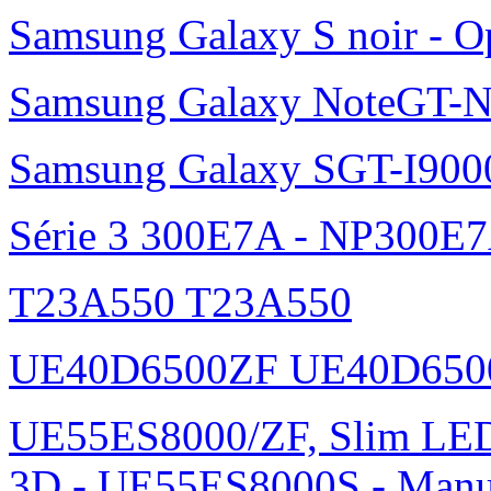
Samsung Galaxy S noir - O
Samsung Galaxy NoteGT-
Samsung Galaxy SGT-I900
Série 3 300E7A - NP300E
T23A550 T23A550
UE40D6500ZF UE40D650
UE55ES8000/ZF, Slim L
3D - UE55ES8000S - Manu