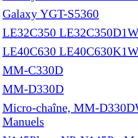
Galaxy YGT-S5360
LE32C350 LE32C350D1
LE40C630 LE40C630K1
MM-C330D
MM-D330D
Micro-chaîne, MM-D330DW
Manuels