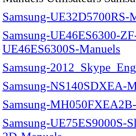
Samsung-UE32D5700RS-M
Samsung-UE46ES6300-ZF
UE46ES6300S-Manuels
Samsung-2012_Skype_Eng
Samsung-NS140SDXEA-M
Samsung-MH050FXEA2B-
Samsung-UE75ES9000S-Sl