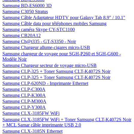
Samsung BD-ES6000 3D
Samsung C3050 Stratus
Samsung Câble Adaptateur HDTV pour Galaxy Tab 8.9" / 10.1"
Samsung Câble data pour téléphones mobiles Samsung
Samsung caméra Skype CY-STC1100
Samsung CB20A12
Samsung Ch@t335 - GT-S3350 - Noir
Samsung Chargeur allume-cigares micro-USB
Samsung chargeur de voyage pour SGH-P260 et SGH-G600 -
Modèle Noir
Samsung Chargeur secteur de voyage micro-USB
Samsung CLP-325 + Toner Samsung CLT-K4072S Noir
Samsung CLP-325 + Toner Samsung CLT-K4072S Noir
Samsung CLP-620ND - Imprimante Ethernet
Samsung CLP-C300A
Samsung CLP-K300A
Samsung CLP-M300A
Samsung CLP-Y300A
Samsung CLX-3185FW WiFi
Samsung CLX-3185FW WiFi + Toner Samsung CLT-K4072S Noir
+ MCL Samar câble imprimante USB 2.0
Samsung CLX-3185N Ethernet