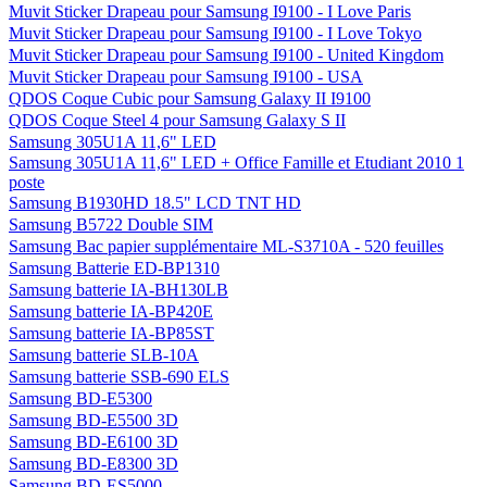
Muvit Sticker Drapeau pour Samsung I9100 - I Love Paris
Muvit Sticker Drapeau pour Samsung I9100 - I Love Tokyo
Muvit Sticker Drapeau pour Samsung I9100 - United Kingdom
Muvit Sticker Drapeau pour Samsung I9100 - USA
QDOS Coque Cubic pour Samsung Galaxy II I9100
QDOS Coque Steel 4 pour Samsung Galaxy S II
Samsung 305U1A 11,6" LED
Samsung 305U1A 11,6" LED + Office Famille et Etudiant 2010 1
poste
Samsung B1930HD 18.5" LCD TNT HD
Samsung B5722 Double SIM
Samsung Bac papier supplémentaire ML-S3710A - 520 feuilles
Samsung Batterie ED-BP1310
Samsung batterie IA-BH130LB
Samsung batterie IA-BP420E
Samsung batterie IA-BP85ST
Samsung batterie SLB-10A
Samsung batterie SSB-690 ELS
Samsung BD-E5300
Samsung BD-E5500 3D
Samsung BD-E6100 3D
Samsung BD-E8300 3D
Samsung BD-ES5000