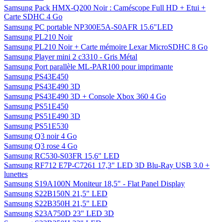
Samsung Pack HMX-Q200 Noir : Caméscope Full HD + Etui +
Carte SDHC 4 Go
Samsung PC portable NP300E5A-S0AFR 15.6"LED
Samsung PL210 Noir
Samsung PL210 Noir + Carte mémoire Lexar MicroSDHC 8 Go
Samsung Player mini 2 c3310 - Gris Métal
Samsung Port parallèle ML-PAR100 pour imprimante
Samsung PS43E450
Samsung PS43E490 3D
Samsung PS43E490 3D + Console Xbox 360 4 Go
Samsung PS51E450
Samsung PS51E490 3D
Samsung PS51E530
Samsung Q3 noir 4 Go
Samsung Q3 rose 4 Go
Samsung RC530-S03FR 15,6" LED
Samsung RF712 E7P-C7261 17,3" LED 3D Blu-Ray USB 3.0 +
lunettes
Samsung S19A100N Moniteur 18,5" - Flat Panel Display
Samsung S22B150N 21,5" LED
Samsung S22B350H 21,5" LED
Samsung S23A750D 23" LED 3D