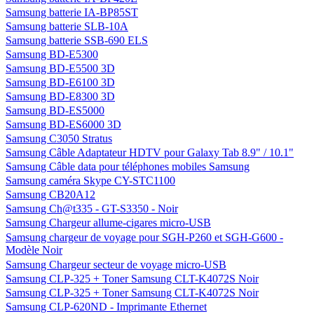
Samsung batterie IA-BP85ST
Samsung batterie SLB-10A
Samsung batterie SSB-690 ELS
Samsung BD-E5300
Samsung BD-E5500 3D
Samsung BD-E6100 3D
Samsung BD-E8300 3D
Samsung BD-ES5000
Samsung BD-ES6000 3D
Samsung C3050 Stratus
Samsung Câble Adaptateur HDTV pour Galaxy Tab 8.9" / 10.1"
Samsung Câble data pour téléphones mobiles Samsung
Samsung caméra Skype CY-STC1100
Samsung CB20A12
Samsung Ch@t335 - GT-S3350 - Noir
Samsung Chargeur allume-cigares micro-USB
Samsung chargeur de voyage pour SGH-P260 et SGH-G600 -
Modèle Noir
Samsung Chargeur secteur de voyage micro-USB
Samsung CLP-325 + Toner Samsung CLT-K4072S Noir
Samsung CLP-325 + Toner Samsung CLT-K4072S Noir
Samsung CLP-620ND - Imprimante Ethernet