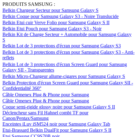
PRODUITS SAMSUNG :
Belkin Chargeur Secteur pour Samsung Galaxy S
Belkin Coque pour Samsung Galaxy S3 - Noire Translucide
Belkin Etui cuir Verve Folio pour Samsung Galaxy S II
Belkin Etui Pouch pour Samsung Galaxy S3 - Noir
Belkin Kit de Charge Secteur + Automobile pour Samsung Galaxy
S
Belkin Lot de 3 protections d'écran pour Samsung Galaxy S3
Belkin Lot de 3 protections d'écran pour Samsung Galaxy S3 - Anti-
reflets
Belkin Lot de 3 protections d'écran Screen Guard pour Samsung
Galaxy SII - Transparentes
Belkin Micro-Chargeur allume-cigares pour Samsung Galaxy S
Belkin Protection d'écran Screen Guard pour Samsung Galaxy SII -
Confidentialité 360°
Câble Omenex Plug & Phone pour Samsung
Câble Omenex Plug & Phone pour Samsung
Coque semi-rigide glossy noire pour Samsung Galaxy S II
Déclencheur sans Fil Hahnel combi TF pour
Canon/Pentax/Samsung
Enceintes iLuv iSM524 noir pour Samsung Galaxy Tab
Etui-Brassard Belkin DualFit pour Samsung Galaxy S II
Etui Samsung CC9S70B noir