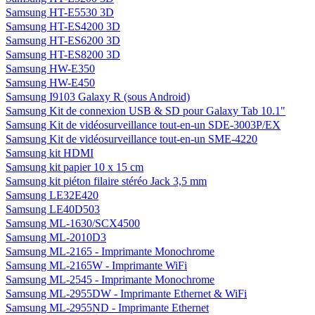
Samsung HT-E5530 3D
Samsung HT-ES4200 3D
Samsung HT-ES6200 3D
Samsung HT-ES8200 3D
Samsung HW-E350
Samsung HW-E450
Samsung I9103 Galaxy R (sous Android)
Samsung Kit de connexion USB & SD pour Galaxy Tab 10.1"
Samsung Kit de vidéosurveillance tout-en-un SDE-3003P/EX
Samsung Kit de vidéosurveillance tout-en-un SME-4220
Samsung kit HDMI
Samsung kit papier 10 x 15 cm
Samsung kit piéton filaire stéréo Jack 3,5 mm
Samsung LE32E420
Samsung LE40D503
Samsung ML-1630/SCX4500
Samsung ML-2010D3
Samsung ML-2165 - Imprimante Monochrome
Samsung ML-2165W - Imprimante WiFi
Samsung ML-2545 - Imprimante Monochrome
Samsung ML-2955DW - Imprimante Ethernet & WiFi
Samsung ML-2955ND - Imprimante Ethernet