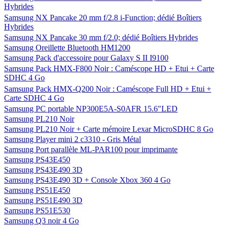
Hybrides
Samsung NX Pancake 20 mm f/2.8 i-Function; dédié Boîtiers
Hybrides
Samsung NX Pancake 30 mm f/2.0; dédié Boîtiers Hybrides
Samsung Oreillette Bluetooth HM1200
Samsung Pack d'accessoire pour Galaxy S II I9100
Samsung Pack HMX-F800 Noir : Caméscope HD + Etui + Carte
SDHC 4 Go
Samsung Pack HMX-Q200 Noir : Caméscope Full HD + Etui +
Carte SDHC 4 Go
Samsung PC portable NP300E5A-S0AFR 15.6"LED
Samsung PL210 Noir
Samsung PL210 Noir + Carte mémoire Lexar MicroSDHC 8 Go
Samsung Player mini 2 c3310 - Gris Métal
Samsung Port parallèle ML-PAR100 pour imprimante
Samsung PS43E450
Samsung PS43E490 3D
Samsung PS43E490 3D + Console Xbox 360 4 Go
Samsung PS51E450
Samsung PS51E490 3D
Samsung PS51E530
Samsung Q3 noir 4 Go