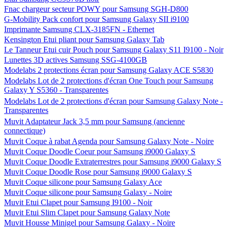
Fnac chargeur secteur POWY pour Samsung SGH-D800
G-Mobility Pack confort pour Samsung Galaxy SII i9100
Imprimante Samsung CLX-3185FN - Ethernet
Kensington Etui pliant pour Samsung Galaxy Tab
Le Tanneur Etui cuir Pouch pour Samsung Galaxy S11 I9100 - Noir
Lunettes 3D actives Samsung SSG-4100GB
Modelabs 2 protections écran pour Samsung Galaxy ACE S5830
Modelabs Lot de 2 protections d'écran One Touch pour Samsung
Galaxy Y S5360 - Transparentes
Modelabs Lot de 2 protections d'écran pour Samsung Galaxy Note -
Transparentes
Muvit Adaptateur Jack 3,5 mm pour Samsung (ancienne
connectique)
Muvit Coque à rabat Agenda pour Samsung Galaxy Note - Noire
Muvit Coque Doodle Coeur pour Samsung i9000 Galaxy S
Muvit Coque Doodle Extraterrestres pour Samsung i9000 Galaxy S
Muvit Coque Doodle Rose pour Samsung i9000 Galaxy S
Muvit Coque silicone pour Samsung Galaxy Ace
Muvit Coque silicone pour Samsung Galaxy - Noire
Muvit Etui Clapet pour Samsung I9100 - Noir
Muvit Etui Slim Clapet pour Samsung Galaxy Note
Muvit Housse Minigel pour Samsung Galaxy - Noire