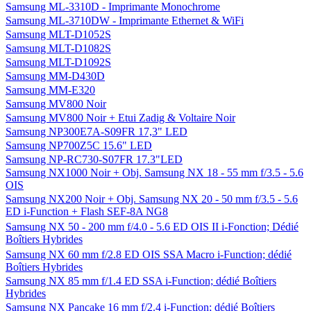
Samsung ML-3310D - Imprimante Monochrome
Samsung ML-3710DW - Imprimante Ethernet & WiFi
Samsung MLT-D1052S
Samsung MLT-D1082S
Samsung MLT-D1092S
Samsung MM-D430D
Samsung MM-E320
Samsung MV800 Noir
Samsung MV800 Noir + Etui Zadig & Voltaire Noir
Samsung NP300E7A-S09FR 17,3" LED
Samsung NP700Z5C 15.6" LED
Samsung NP-RC730-S07FR 17.3"LED
Samsung NX1000 Noir + Obj. Samsung NX 18 - 55 mm f/3.5 - 5.6
OIS
Samsung NX200 Noir + Obj. Samsung NX 20 - 50 mm f/3.5 - 5.6
ED i-Function + Flash SEF-8A NG8
Samsung NX 50 - 200 mm f/4.0 - 5.6 ED OIS II i-Fonction; Dédié
Boîtiers Hybrides
Samsung NX 60 mm f/2.8 ED OIS SSA Macro i-Function; dédié
Boîtiers Hybrides
Samsung NX 85 mm f/1.4 ED SSA i-Function; dédié Boîtiers
Hybrides
Samsung NX Pancake 16 mm f/2.4 i-Function; dédié Boîtiers