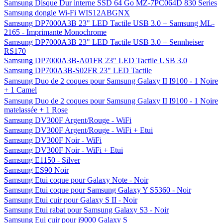
Samsung Disque Dur interne SSD 64 Go MZ-7PC064D 830 Series
Samsung dongle Wi-Fi WIS12ABGNX
Samsung DP7000A3B 23" LED Tactile USB 3.0 + Samsung ML-
2165 - Imprimante Monochrome
Samsung DP7000A3B 23" LED Tactile USB 3.0 + Sennheiser
RS170
Samsung DP7000A3B-A01FR 23" LED Tactile USB 3.0
Samsung DP700A3B-S02FR 23" LED Tactile
Samsung Duo de 2 coques pour Samsung Galaxy II I9100 - 1 Noire
+ 1 Camel
Samsung Duo de 2 coques pour Samsung Galaxy II I9100 - 1 Noire
matelassée + 1 Rose
Samsung DV300F Argent/Rouge - WiFi
Samsung DV300F Argent/Rouge - WiFi + Etui
Samsung DV300F Noir - WiFi
Samsung DV300F Noir - WiFi + Etui
Samsung E1150 - Silver
Samsung ES90 Noir
Samsung Etui coque pour Galaxy Note - Noir
Samsung Etui coque pour Samsung Galaxy Y S5360 - Noir
Samsung Etui cuir pour Galaxy S II - Noir
Samsung Etui rabat pour Samsung Galaxy S3 - Noir
Samsung Eui cuir pour i9000 Galaxy S