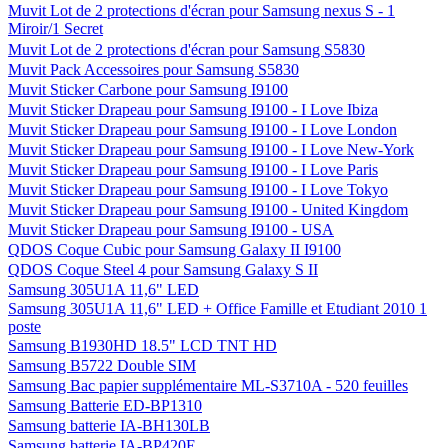
Muvit Lot de 2 protections d'écran pour Samsung nexus S - 1
Miroir/1 Secret
Muvit Lot de 2 protections d'écran pour Samsung S5830
Muvit Pack Accessoires pour Samsung S5830
Muvit Sticker Carbone pour Samsung I9100
Muvit Sticker Drapeau pour Samsung I9100 - I Love Ibiza
Muvit Sticker Drapeau pour Samsung I9100 - I Love London
Muvit Sticker Drapeau pour Samsung I9100 - I Love New-York
Muvit Sticker Drapeau pour Samsung I9100 - I Love Paris
Muvit Sticker Drapeau pour Samsung I9100 - I Love Tokyo
Muvit Sticker Drapeau pour Samsung I9100 - United Kingdom
Muvit Sticker Drapeau pour Samsung I9100 - USA
QDOS Coque Cubic pour Samsung Galaxy II I9100
QDOS Coque Steel 4 pour Samsung Galaxy S II
Samsung 305U1A 11,6" LED
Samsung 305U1A 11,6" LED + Office Famille et Etudiant 2010 1
poste
Samsung B1930HD 18.5" LCD TNT HD
Samsung B5722 Double SIM
Samsung Bac papier supplémentaire ML-S3710A - 520 feuilles
Samsung Batterie ED-BP1310
Samsung batterie IA-BH130LB
Samsung batterie IA-BP420E