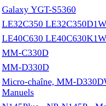
Galaxy YGT-S5360
LE32C350 LE32C350D1
LE40C630 LE40C630K1
MM-C330D
MM-D330D
Micro-chaîne, MM-D330DW
Manuels