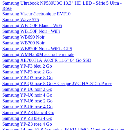
Samsung Ultrabook NP530U3C 13,3" HD LED - Série 5 Ultra -
Rose
Samsung Viseur électronique EVF10
Samsung Wave 575
Samsung WB150F Blanc - WiFi
Samsung WB150F Noir - WiFi
Samsung WB690 Noir
Samsung WB700 Noir
Samsung WB850F Noir - WiFi - GPS
Samsung WMN250M accroche murale
Samsung XE700T1A-A02FR 11,6" 64 Go SSD
Samsung YP-F3 bleu 2 Go
Samsung YP-F3 rose 2 Go
Samsung YP-Q3 rose 8 Go
Samsung YP-Q3 rose 8 Go + Casque JVC HA-S155-P rose
Samsung YP-U6 noir 2 Go
Samsung YP-U6 noir 4 Go
Samsung YP-U6 rose 2 Go
Samsung YP-U6 rose 4 Go
Samsung YP-Z3 blanc 4 Go
Samsung YP-Z3 bleu 4 Go
Samsung YP-Z3 rose 4 Go
Samyang 14 mm f/2.8 Aspherical IF ED UMC; Monture Samsung