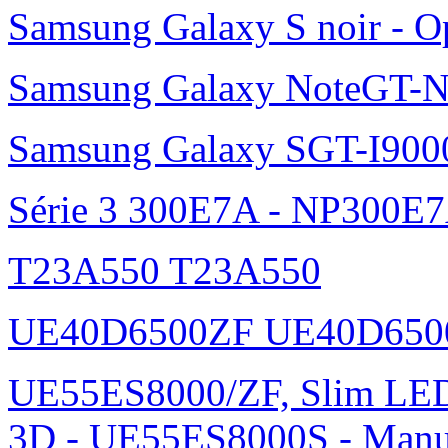
Samsung Galaxy S noir - O
Samsung Galaxy NoteGT-
Samsung Galaxy SGT-I900
Série 3 300E7A - NP300E
T23A550 T23A550
UE40D6500ZF UE40D650
UE55ES8000/ZF, Slim L
3D - UE55ES8000S - Manu