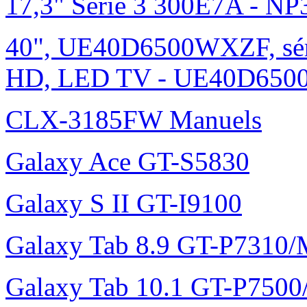
17,3" Série 3 300E7A - N
40", UE40D6500WXZF, sé
HD, LED TV - UE40D6500
CLX-3185FW Manuels
Galaxy Ace GT-S5830
Galaxy S II GT-I9100
Galaxy Tab 8.9 GT-P7310
Galaxy Tab 10.1 GT-P750