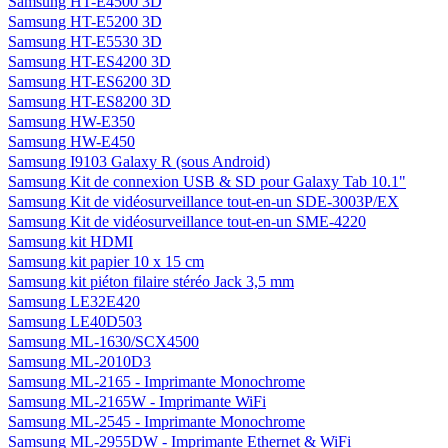
Samsung HT-E4500 3D
Samsung HT-E5200 3D
Samsung HT-E5530 3D
Samsung HT-ES4200 3D
Samsung HT-ES6200 3D
Samsung HT-ES8200 3D
Samsung HW-E350
Samsung HW-E450
Samsung I9103 Galaxy R (sous Android)
Samsung Kit de connexion USB & SD pour Galaxy Tab 10.1"
Samsung Kit de vidéosurveillance tout-en-un SDE-3003P/EX
Samsung Kit de vidéosurveillance tout-en-un SME-4220
Samsung kit HDMI
Samsung kit papier 10 x 15 cm
Samsung kit piéton filaire stéréo Jack 3,5 mm
Samsung LE32E420
Samsung LE40D503
Samsung ML-1630/SCX4500
Samsung ML-2010D3
Samsung ML-2165 - Imprimante Monochrome
Samsung ML-2165W - Imprimante WiFi
Samsung ML-2545 - Imprimante Monochrome
Samsung ML-2955DW - Imprimante Ethernet & WiFi