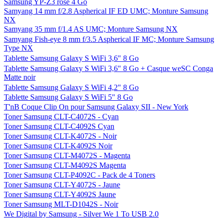
Samsung YP-Z3 rose 4 Go
Samyang 14 mm f/2.8 Aspherical IF ED UMC; Monture Samsung
NX
Samyang 35 mm f/1.4 AS UMC; Monture Samsung NX
Samyang Fish-eye 8 mm f/3.5 Aspherical IF MC; Monture Samsung
Type NX
Tablette Samsung Galaxy S WiFi 3,6" 8 Go
Tablette Samsung Galaxy S WiFi 3,6" 8 Go + Casque weSC Conga
Matte noir
Tablette Samsung Galaxy S WiFi 4,2" 8 Go
Tablette Samsung Galaxy S WiFi 5" 8 Go
T'nB Coque Clip On pour Samsung Galaxy SII - New York
Toner Samsung CLT-C4072S - Cyan
Toner Samsung CLT-C4092S Cyan
Toner Samsung CLT-K4072S - Noir
Toner Samsung CLT-K4092S Noir
Toner Samsung CLT-M4072S - Magenta
Toner Samsung CLT-M4092S Magenta
Toner Samsung CLT-P4092C - Pack de 4 Toners
Toner Samsung CLT-Y4072S - Jaune
Toner Samsung CLT-Y4092S Jaune
Toner Samsung MLT-D1042S - Noir
We Digital by Samsung - Silver We 1 To USB 2.0