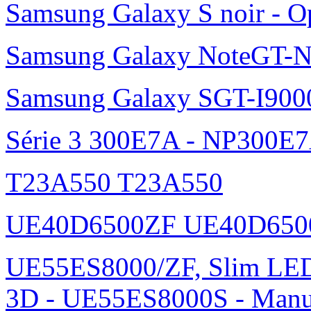
Samsung Galaxy S noir - O
Samsung Galaxy NoteGT-
Samsung Galaxy SGT-I900
Série 3 300E7A - NP300E
T23A550 T23A550
UE40D6500ZF UE40D650
UE55ES8000/ZF, Slim L
3D - UE55ES8000S - Manu