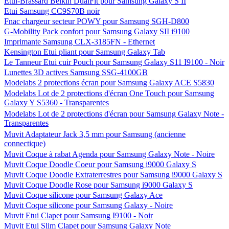
Etui-Brassard Belkin DualFit pour Samsung Galaxy S II
Etui Samsung CC9S70B noir
Fnac chargeur secteur POWY pour Samsung SGH-D800
G-Mobility Pack confort pour Samsung Galaxy SII i9100
Imprimante Samsung CLX-3185FN - Ethernet
Kensington Etui pliant pour Samsung Galaxy Tab
Le Tanneur Etui cuir Pouch pour Samsung Galaxy S11 I9100 - Noir
Lunettes 3D actives Samsung SSG-4100GB
Modelabs 2 protections écran pour Samsung Galaxy ACE S5830
Modelabs Lot de 2 protections d'écran One Touch pour Samsung
Galaxy Y S5360 - Transparentes
Modelabs Lot de 2 protections d'écran pour Samsung Galaxy Note -
Transparentes
Muvit Adaptateur Jack 3,5 mm pour Samsung (ancienne
connectique)
Muvit Coque à rabat Agenda pour Samsung Galaxy Note - Noire
Muvit Coque Doodle Coeur pour Samsung i9000 Galaxy S
Muvit Coque Doodle Extraterrestres pour Samsung i9000 Galaxy S
Muvit Coque Doodle Rose pour Samsung i9000 Galaxy S
Muvit Coque silicone pour Samsung Galaxy Ace
Muvit Coque silicone pour Samsung Galaxy - Noire
Muvit Etui Clapet pour Samsung I9100 - Noir
Muvit Etui Slim Clapet pour Samsung Galaxy Note