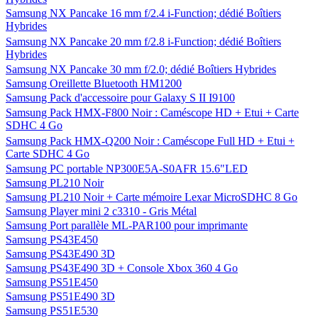
Samsung NX Pancake 16 mm f/2.4 i-Function; dédié Boîtiers
Hybrides
Samsung NX Pancake 20 mm f/2.8 i-Function; dédié Boîtiers
Hybrides
Samsung NX Pancake 30 mm f/2.0; dédié Boîtiers Hybrides
Samsung Oreillette Bluetooth HM1200
Samsung Pack d'accessoire pour Galaxy S II I9100
Samsung Pack HMX-F800 Noir : Caméscope HD + Etui + Carte
SDHC 4 Go
Samsung Pack HMX-Q200 Noir : Caméscope Full HD + Etui +
Carte SDHC 4 Go
Samsung PC portable NP300E5A-S0AFR 15.6"LED
Samsung PL210 Noir
Samsung PL210 Noir + Carte mémoire Lexar MicroSDHC 8 Go
Samsung Player mini 2 c3310 - Gris Métal
Samsung Port parallèle ML-PAR100 pour imprimante
Samsung PS43E450
Samsung PS43E490 3D
Samsung PS43E490 3D + Console Xbox 360 4 Go
Samsung PS51E450
Samsung PS51E490 3D
Samsung PS51E530