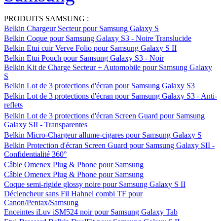
PRODUITS SAMSUNG :
Belkin Chargeur Secteur pour Samsung Galaxy S
Belkin Coque pour Samsung Galaxy S3 - Noire Translucide
Belkin Etui cuir Verve Folio pour Samsung Galaxy S II
Belkin Etui Pouch pour Samsung Galaxy S3 - Noir
Belkin Kit de Charge Secteur + Automobile pour Samsung Galaxy
S
Belkin Lot de 3 protections d'écran pour Samsung Galaxy S3
Belkin Lot de 3 protections d'écran pour Samsung Galaxy S3 - Anti-
reflets
Belkin Lot de 3 protections d'écran Screen Guard pour Samsung
Galaxy SII - Transparentes
Belkin Micro-Chargeur allume-cigares pour Samsung Galaxy S
Belkin Protection d'écran Screen Guard pour Samsung Galaxy SII -
Confidentialité 360°
Câble Omenex Plug & Phone pour Samsung
Câble Omenex Plug & Phone pour Samsung
Coque semi-rigide glossy noire pour Samsung Galaxy S II
Déclencheur sans Fil Hahnel combi TF pour
Canon/Pentax/Samsung
Enceintes iLuv iSM524 noir pour Samsung Galaxy Tab