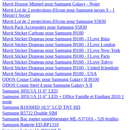
Muvit Housse Minigel pour Samsung Galaxy - Noire
Muvit Lot de 2 protections d'écran pour Samsung nexus S - 1
Miroir/1 Secret
Muvit Lot de 2 protections d'écran pour Samsung S5830
Muvit Pack Accessoires pour Samsung S5830
Muvit Sticker Carbone pour Samsung I9100
Muvit Sticker Drapeau pour Samsung I9100 - I Love Ibiza
Muvit Sticker Drapeau pour Samsung I9100 - I Love London
Muvit Sticker Drapeau pour Samsung I9100 - I Love New-York
Muvit Sticker Drapeau pour Samsung I9100 - I Love Paris
Muvit Sticker Drapeau pour Samsung I9100 - I Love Tokyo
Muvit Sticker Drapeau pour Samsung I9100 - United Kingdom
Muvit Sticker Drapeau pour Samsung I9100 - USA
QDOS Coque Cubic pour Samsung Galaxy II I9100
QDOS Coque Steel 4 pour Samsung Galaxy S II
Samsung 305U1A 11,6" LED
Samsung 305U1A 11,6" LED + Office Famille et Etudiant 2010 1
poste
Samsung B1930HD 18.5" LCD TNT HD
Samsung B5722 Double SIM
Samsung Bac papier supplémentaire ML-S3710A - 520 feuilles
Samsung Batterie ED-BP1310