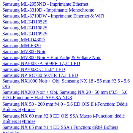
Samsung ML-2955ND - Imprimante Ethernet
Samsung ML-3310D - Imprimante Monochrome
Samsung ML-3710DW - Imprimante Ethernet & WiFi
Samsung MLT-D1052S
Samsung MLT-D1082S
Samsung MLT-D1092S
Samsung MM-D430D
Samsung MM-E320
Samsung MV800 Noir
Samsung MV800 Noir + Etui Zadig & Voltaire Noir
Samsung NP300E7A-S09FR 17,3" LED
Samsung NP700Z5C 15.6" LED
Samsung NP-RC730-S07FR 17.3"LED
Samsung NX1000 Noir + Obj. Samsung NX 18 - 55 mm f/3.5 - 5.6
OIS
Samsung NX200 Noir + Obj. Samsung NX 20 - 50 mm f/3.5 - 5.6
ED i-Function + Flash SEF-8A NG8
Samsung NX 50 - 200 mm f/4.0 - 5.6 ED OIS II i-Fonction; Dédié
Boîtiers Hybrides
Samsung NX 60 mm f/2.8 ED OIS SSA Macro i-Function; dédié
Boîtiers Hybrides
Samsung NX 85 mm f/1.4 ED SSA i-Function; dédié Boîtiers
Hybrides