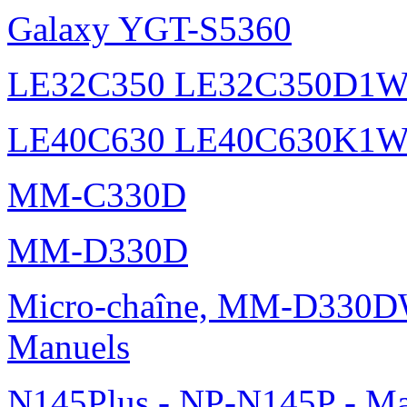
Galaxy YGT-S5360
LE32C350 LE32C350D1
LE40C630 LE40C630K1
MM-C330D
MM-D330D
Micro-chaîne, MM-D330DW
Manuels
N145Plus - NP-N145P - Ma