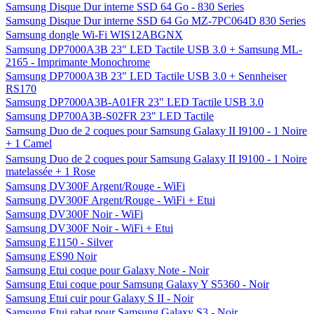
Samsung Disque Dur interne SSD 64 Go - 830 Series
Samsung Disque Dur interne SSD 64 Go MZ-7PC064D 830 Series
Samsung dongle Wi-Fi WIS12ABGNX
Samsung DP7000A3B 23" LED Tactile USB 3.0 + Samsung ML-
2165 - Imprimante Monochrome
Samsung DP7000A3B 23" LED Tactile USB 3.0 + Sennheiser
RS170
Samsung DP7000A3B-A01FR 23" LED Tactile USB 3.0
Samsung DP700A3B-S02FR 23" LED Tactile
Samsung Duo de 2 coques pour Samsung Galaxy II I9100 - 1 Noire
+ 1 Camel
Samsung Duo de 2 coques pour Samsung Galaxy II I9100 - 1 Noire
matelassée + 1 Rose
Samsung DV300F Argent/Rouge - WiFi
Samsung DV300F Argent/Rouge - WiFi + Etui
Samsung DV300F Noir - WiFi
Samsung DV300F Noir - WiFi + Etui
Samsung E1150 - Silver
Samsung ES90 Noir
Samsung Etui coque pour Galaxy Note - Noir
Samsung Etui coque pour Samsung Galaxy Y S5360 - Noir
Samsung Etui cuir pour Galaxy S II - Noir
Samsung Etui rabat pour Samsung Galaxy S3 - Noir