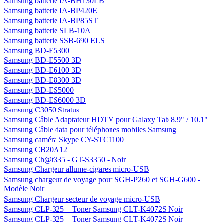
Samsung batterie IA-BH130LB
Samsung batterie IA-BP420E
Samsung batterie IA-BP85ST
Samsung batterie SLB-10A
Samsung batterie SSB-690 ELS
Samsung BD-E5300
Samsung BD-E5500 3D
Samsung BD-E6100 3D
Samsung BD-E8300 3D
Samsung BD-ES5000
Samsung BD-ES6000 3D
Samsung C3050 Stratus
Samsung Câble Adaptateur HDTV pour Galaxy Tab 8.9" / 10.1"
Samsung Câble data pour téléphones mobiles Samsung
Samsung caméra Skype CY-STC1100
Samsung CB20A12
Samsung Ch@t335 - GT-S3350 - Noir
Samsung Chargeur allume-cigares micro-USB
Samsung chargeur de voyage pour SGH-P260 et SGH-G600 -
Modèle Noir
Samsung Chargeur secteur de voyage micro-USB
Samsung CLP-325 + Toner Samsung CLT-K4072S Noir
Samsung CLP-325 + Toner Samsung CLT-K4072S Noir