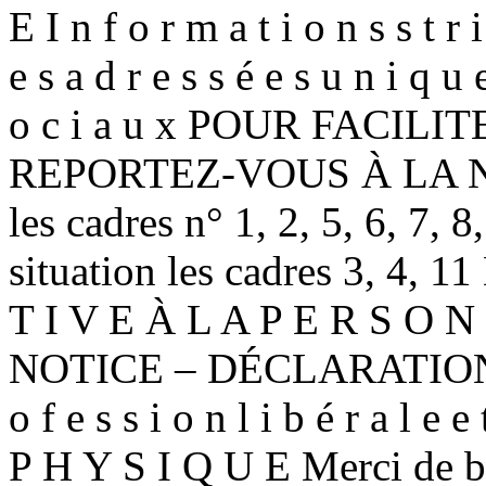
E I n f o r m a t i o n s s t r i
e s a d r e s s é e s u n i q u
o c i a u x POUR FACI
REPORTEZ-VOUS À LA NOT
les cadres n° 1, 2, 5, 6, 7, 8
situation les cadres 3, 4, 
T I V E À L A P E R S O N 
NOTICE – DÉCLARATION
o f e s s i o n l i b é r a l e
P H Y S I Q U E Merci de bi