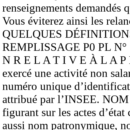
renseignements demandés qui
Vous éviterez ainsi les rela
QUELQUES DÉFINITION
REMPLISSAGE P0 PL N° 50
N R E L A T I V E À L A P 
exercé une activité non sala
numéro unique d’identifica
attribué par l’INSEE. N
figurant sur les actes d’état 
aussi nom patronymique, 