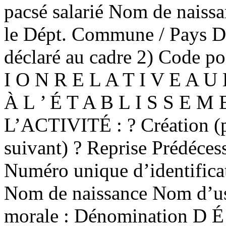
pacsé salarié Nom de nais
le Dépt. Commune / Pays Dom
déclaré au cadre 2) Code 
I O N R E L A T I V E A U 
À L ’ É T A B L I S S E 
L’ACTIVITÉ : ? Création (p
suivant) ? Reprise Prédéces
Numéro unique d’identifica
Nom de naissance Nom d’u
morale : Dénomination D É