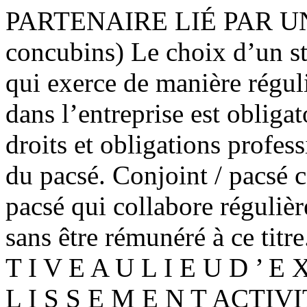
PARTENAIRE LIÉ PAR UN P
concubins) Le choix d’un st
qui exerce de manière réguli
dans l’entreprise est obliga
droits et obligations profes
du pacsé. Conjoint / pacsé 
pacsé qui collabore régulièr
sans être rémunéré à ce tit
T I V E A U L I E U D ’ E 
L I S S E M E N T ACTIVITÉ