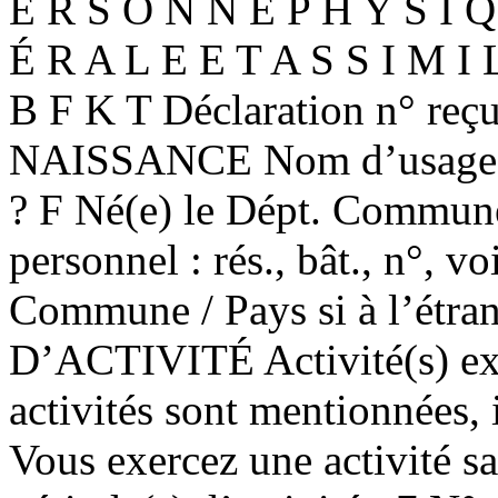
E R S O N N E P H Y S I Q
É R A L E E T A S S I M 
B F K T Déclaration n° reç
NAISSANCE Nom d’usage 
? F Né(e) le Dépt. Commune 
personnel : rés., bât., n°, vo
Commune / Pays si à l’ét
D’ACTIVITÉ Activité(s) exe
activités sont mentionnées, 
Vous exercez une activité sa