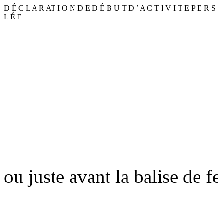
D É C L A R AT I O N D E D É B U T D ’ A C T I V I T E P E R S 
L É E
ou juste avant la balise de 