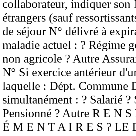
collaborateur, indiquer son 
étrangers (sauf ressortissan
de séjour N° délivré à expir
maladie actuel : ? Régime g
non agricole ? Autre Assura
N° Si exercice antérieur d'un
laquelle : Dépt. Commune D
simultanément : ? Salarié ? S
Pensionné ? Autre R E N S
É M E N T A I R E S ? LE