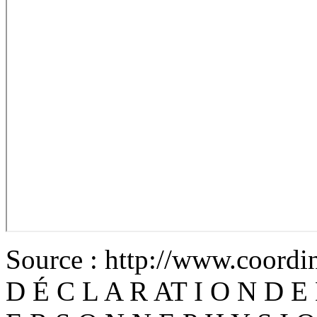
Source : http://www.coordi
D É C L A R AT I O N D E D