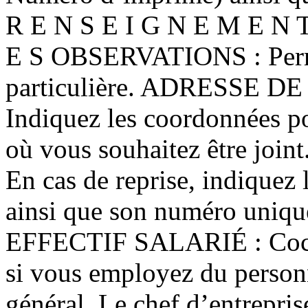
R E N S E I G N E M E N 
E S OBSERVATIONS : Permet
particulière. ADRESSE
Indiquez les coordonnées po
où vous souhaitez être jo
En cas de reprise, indiquez
ainsi que son numéro uniqu
EFFECTIF SALARIÉ : Coche
si vous employez du personn
général. Le chef d’entrepris