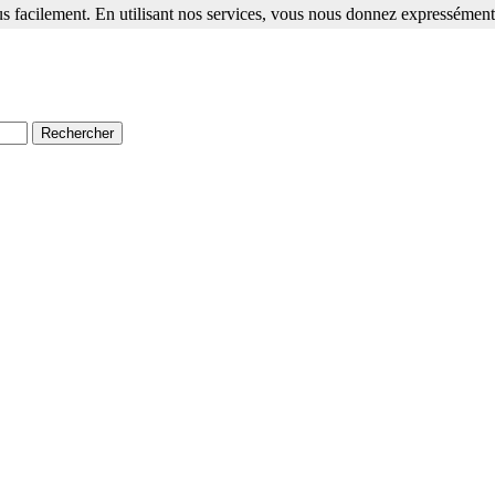
s facilement. En utilisant nos services, vous nous donnez expressément 
ment. En utilisant nos services, vous nous donnez expressément votre a